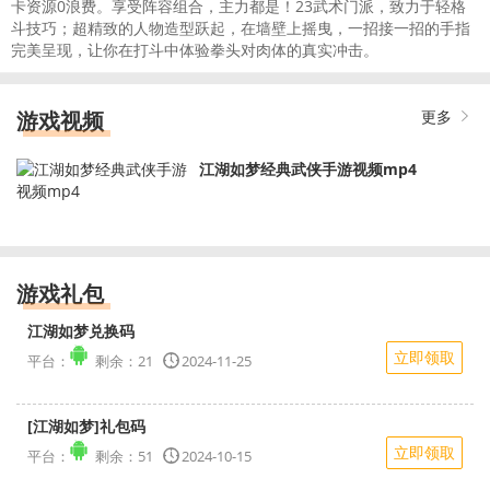
卡资源0浪费。享受阵容组合，主力都是！23武术门派，致力于轻格
斗技巧；超精致的人物造型跃起，在墙壁上摇曳，一招接一招的手指
完美呈现，让你在打斗中体验拳头对肉体的真实冲击。
游戏视频
更多
江湖如梦经典武侠手游视频mp4
游戏礼包
江湖如梦兑换码
立即领取
平台：
剩余：21
2024-11-25
[江湖如梦]礼包码
立即领取
平台：
剩余：51
2024-10-15