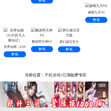
秒 玩
鬼）
破晓九天h5
秒 玩
翻滚吧天神h5
梦幻诸石官方
灵界仙都（0.05
版
秒 玩
秒 玩
折凡人修仙
秒 玩
记）
当前位置：
手机游戏
>江湖如梦专区