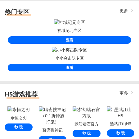
热门专区
更多
神域纪元专区
查看
小小突击队专区
查看
H5游戏推荐
更多
永恒之刃
墨武江山H5
梦幻诸石官方
秒 玩
聊斋搜神记
版
秒 玩
秒 玩
（0.1折钟馗打