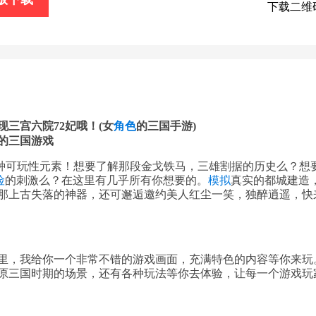
下载二维
三宫六院72妃哦！(女
角色
的三国手游)
种可玩性元素！想要了解那段金戈铁马，三雄割据的历史么？想
险
的刺激么？在这里有几乎所有你想要的。
模拟
真实的都城建造
那上古失落的神器，还可邂逅邀约美人红尘一笑，独醉逍遥，快
里，我给你一个非常不错的游戏画面，充满特色的内容等你来玩
原三国时期的场景，还有各种玩法等你去体验，让每一个游戏玩