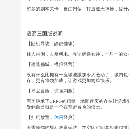
超多的副本关卡，自由扫荡，打造逆天神器，提升
逍遥三国版说明
【随机寻访，静候佳缘】
佳人再侧，夫复何求。寻访偶遇女神，一对一的女
【建造都城，模拟经营】
没有什么比拥有一座城池跟加令人激动了，城内包
存。更有将领加成，让游戏更加简单快乐。
【寻宝冒险，惊险刺激】
完美继承了CRPG的精髓，地图迷雾的存在让游
受到自己就是一个在荒野冒险的侠士。
【挂机放置，
休闲
经典】
无需操作的战斗放置玩法，在空闲时间拿起来稍微