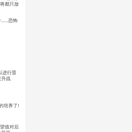
武将都只放
...恐怖
以进行晋
提升战
的培养了!
声望值对后