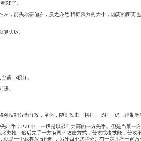
看RP了。
在左，箭头就要偏右，反之亦然;根据风力的大小，偏离的距离
就算失败。
金箭+5积分。
前进。
，将领技能分为群攻，单体，随机攻击，横排，竖排，奶，控制等
户先出手；PVP中，一般是以战斗力高的一方先手。但是当某一
以此类推。然后先手一方有两种攻击方式，普攻或者技能，普攻
，就是一个武将放技能时，另外四个武将分别有一定几率一起放