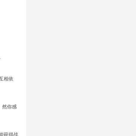
。
互相依
，然你感
能获得战