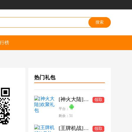
行榜
热门礼包
[神火大陆]欢聚礼包
领取
平台：
剩余：51
[王牌机战]1月礼包
领取