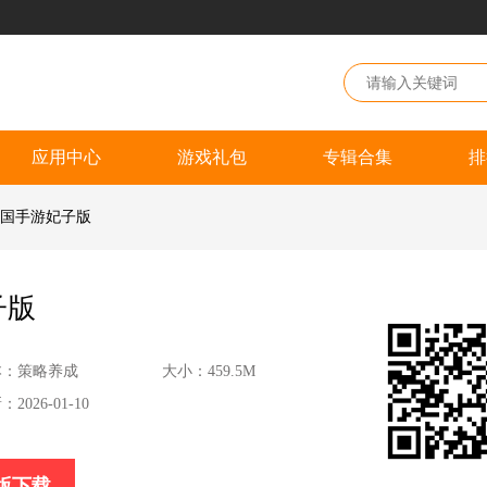
应用中心
游戏礼包
专辑合集
排
三国手游妃子版
子版
本：策略养成
大小：459.5M
2026-01-10
版下载