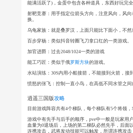
能满活跃了)，金蛋中包含各种道具，东西好玩完全
射靶竞赛：用手指定位箭头方向，注意风向，风向
换。
乌龟家族：就是叠罗汉，上面只能比下面小，不然
百步穿杨：类似抖音转圈飞刀拿口红的一类游戏。
加官进爵：过去2048/1024一类的游戏
能工巧匠：类似于俄
罗斯方块
的游戏。
水站演练：30S内用小船接箭，不能接到火箭，接到
愤怒的张飞：控制一直小鸟，在高低不同水管之间
逍遥三国版
攻略
目前游戏阵容共有4个梯队，每个梯队有5个将领
游戏中有先手与后手的顺序，pve中一般是玩家用
血量为0退场后，上场的第二梯队必然先手，后面
连携攻击，武将发动技能可以触发，所谓连携攻击