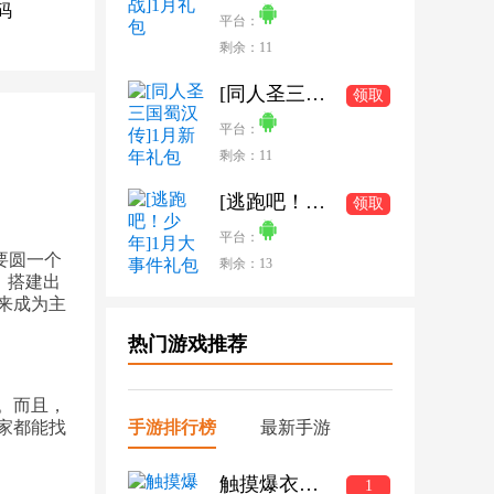
码
平台：
剩余：11
[同人圣三国蜀汉传]1月新年礼包
领取
平台：
剩余：11
[逃跑吧！少年]1月大事件礼包
领取
平台：
要圆一个
剩余：13
，搭建出
来成为主
热门游戏推荐
。而且，
手游排行榜
最新手游
家都能找
触摸爆衣的三国手游
1