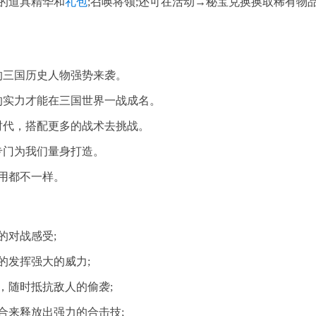
的道具精华和
礼包
;召唤将领;还可在活动→秘宝兑换换取稀有物
的三国历史人物强势来袭。
的实力才能在三国世界一战成名。
时代，搭配更多的战术去挑战。
专门为我们量身打造。
用都不一样。
的对战感受;
的发挥强大的威力;
，随时抵抗敌人的偷袭;
合来释放出强力的合击技;