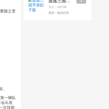
逍遥三国手游妃子版
6
大小：459.5M
也要随之变
类型：模拟经营
等。
方第一梯队
不会出发
一次技能