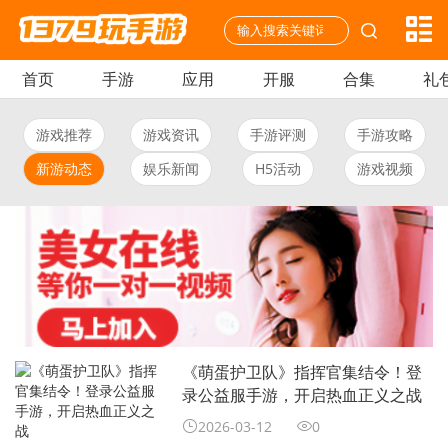
首页
手游
应用
开服
合集
礼
游戏推荐
游戏资讯
手游评测
手游攻略
新游动态
娱乐新闻
H5活动
游戏视频
《萌蛋护卫队》指挥官集结令！登
录公益服手游，开启热血正义之战
2026-03-12
0