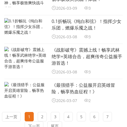
2026-03-09
3
0.1折畅玩《纯白和弦》！指挥少女
乐团，燃爆乐魇之战！
2026-03-08
3
《战影破穹》震撼上线！畅享武林
绝学+英雄合击，超爽传奇公益服手
游首选！
2026-03-08
3
《最强猎手：公益服开启英雄冒
险，畅享热血征程！》
2026-03-07
2
上一页
1
2
3
4
5
6
7
下一页
尾页