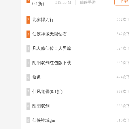
下载
319.53 M
仙侠手游
北凉悍刀行
552次
2
仙侠神域无限钻石
542次
3
凡人修仙传：人界篇
524次
4
阴阳双剑红包版下载
449次
5
修道
424次
6
仙风道骨(0.1折)
398次
7
阴阳双剑
333次
8
仙侠神域gm
316次
9