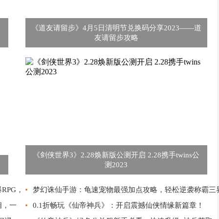
《道友请留步》4月5日清明节兑换码分享2023——道
友请留步攻略
《剑侠世界3》2.28焕新版公测开启 2.28携手twins公
测2023
RPG，
梦幻诛仙手游：龟速宠物最强加点攻略，轻松逆袭称霸三
相，一
0.1折畅玩《仙帝神兵》：开启震撼仙侠情缘新篇章！