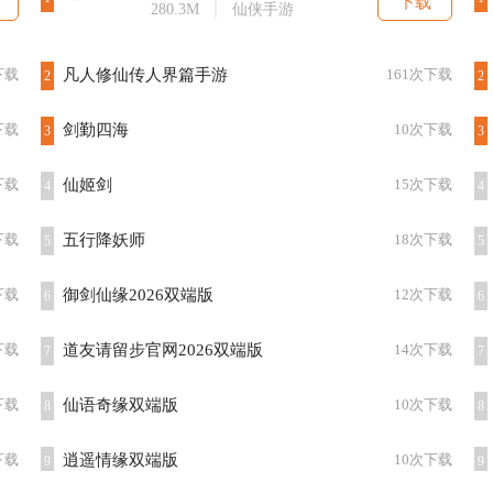
下载
280.3M
仙侠手游
下载
凡人修仙传人界篇手游
161次下载
2
2
下载
剑勤四海
10次下载
3
3
下载
仙姬剑
15次下载
4
4
下载
五行降妖师
18次下载
5
5
下载
御剑仙缘2026双端版
12次下载
6
6
下载
道友请留步官网2026双端版
14次下载
7
7
下载
仙语奇缘双端版
10次下载
8
8
下载
逍遥情缘双端版
10次下载
9
9