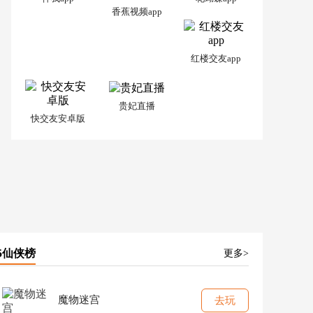
香蕉视频app
红楼交友app
贵妃直播
快交友安卓版
5仙侠榜
更多>
魔物迷宫
去玩