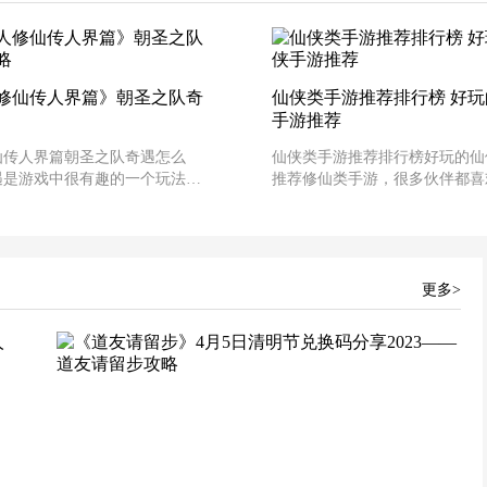
修仙传人界篇》朝圣之队奇
仙侠类手游推荐排行榜 好
手游推荐
仙传人界篇朝圣之队奇遇怎么
仙侠类手游推荐排行榜好玩的仙
遇是游戏中很有趣的一个玩法，
推荐修仙类手游，很多伙伴都喜
伙伴想知道朝圣之队的奇遇该怎
每个人都有一个仙侠梦！修仙手
，而为此感到烦闷，下面小编为
以修仙升级，门派等多种特色玩
来了朝圣之队奇遇攻略，感兴趣
这些与众不同的虚幻世界中，玩
伴们一起来看看吧。凡人修仙传
演修仙者在其中进行冒险，通过
些奇遇
更多>