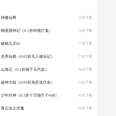
神魔仙尊
23次下载
聊斋搜神记（0.1折钟馗打鬼）
36次下载
破晓九天h5
77次下载
灵界仙都（0.05折凡人修仙记）
73次下载
山海记（0.1折领千元代金）
46次下载
超神大陆（0.05折免肝送代金）
54次下载
少年封神（0.1折十万抽千个648）
83次下载
青云诀之伏魔
150次下载