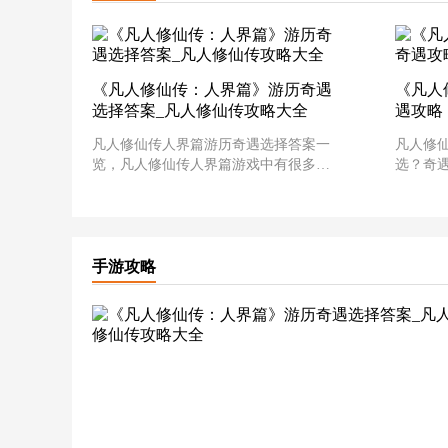
《凡人修仙传：人界篇》游历奇遇
《凡人
选择答案_凡人修仙传攻略大全
遇攻略
凡人修仙传人界篇游历奇遇选择答案一
凡人修
览，凡人修仙传人界篇游戏中有很多的
选？奇
玩法，其中很多人不知道游戏中游历奇
不少小
遇应该怎么去选择，下面跟着小编一起
么选择
来看看吧。《凡人修仙传：人界篇》游
大家带
历奇遇选择答案一览：1、黄枫谷：灵眼
的小伙
奇
人界篇
手游攻略