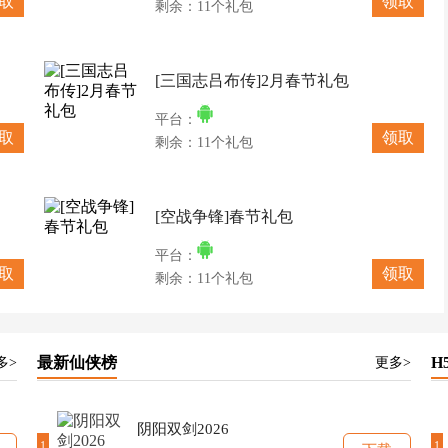
取
领取
剩余：11个礼包
[三国志吕布传]2月春节礼包
平台：
取
领取
剩余：11个礼包
[空战争锋]春节礼包
平台：
取
领取
剩余：11个礼包
最新仙侠榜
H
多>
更多>
阴阳双剑2026
1
1