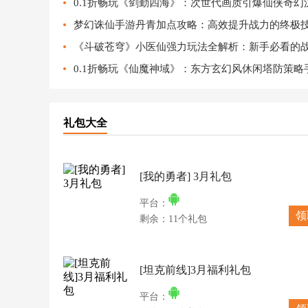
0.1折畅玩《剑勤四海》：次世代画质引爆仙侠奇幻
梦幻诛仙手游丹青加点攻略：高效提升战力的终极
《斗破苍穹》小医仙强力玩法全解析：新手必看的
0.1折畅玩《仙魔神域》：东方玄幻风休闲塔防策略
礼包大全
[我的勇者] 3月礼包
平台：
领
剩余：11个礼包
[坦克前线]3月福利礼包
平台：