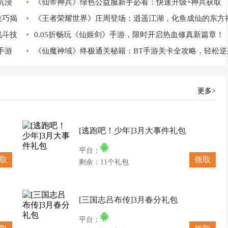
沉浸
《仙帝神兵》绿色公益服新手必看：快速升级+神兵获取
技巧揭
《王者荣耀世界》庄周登场：逍遥江湖，化鱼成仙的东方
战斗技
0.05折畅玩《仙姬剑》手游，限时开启热血修真新篇章！
手游
《仙魔神域》终极通关秘籍：BT手游关卡全攻略，轻松逆
更多>
[逃跑吧！少年]3月大事件礼包
平台：
取
领取
剩余：11个礼包
[三国志吕布传]3月春分礼包
平台：