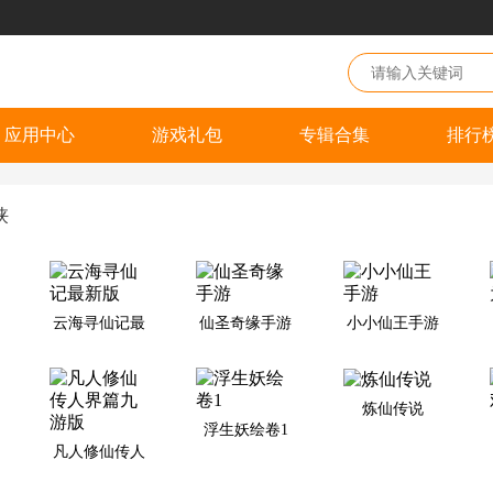
应用中心
游戏礼包
专辑合集
排行
侠
云海寻仙记最
仙圣奇缘手游
小小仙王手游
新版
炼仙传说
浮生妖绘卷1
凡人修仙传人
界篇九游版