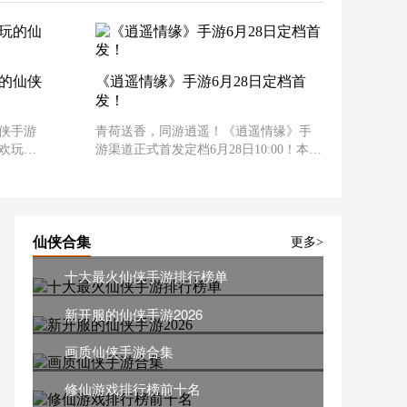
玩的仙侠
《逍遥情缘》手游6月28日定档首
发！
侠手游
青荷送香，同游逍遥！《逍遥情缘》手
欢玩，
游渠道正式首发定档6月28日10:00！本次
游里可
首发将带来超多福利惊喜等你来拿！首
法，在
发时间：2023年6月28日10:00【每档充值
家将扮
双倍返还】首发上线后，所有档位首次
触发一
充值都将获得双倍元宝，更有首充珍宠l
仙侠合集
更多>
十大最火仙侠手游排行榜单
新开服的仙侠手游2026
画质仙侠手游合集
修仙游戏排行榜前十名