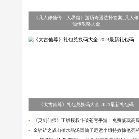
《凡人修仙传：人界篇》游历奇遇选择答案_凡人修
仙传攻略大全
《太古仙尊》礼包兑换码大全 2023最新礼包码
《灵剑仙师》正版授权斗破苍穹手游！免费畅玩高爆
金铲铲之战山楂水晶汤圆仙子厄运小姐特效惊艳亮