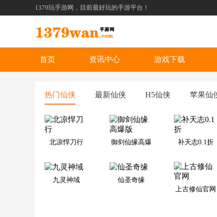
1379玩手游网，目前最好玩的手游平台！
首页
资讯中心
游戏下载
热门仙侠
最新仙侠
H5仙侠
苹果仙
北凉悍刀行
御剑仙缘高爆
补天志0.1折
版
九灵神域
仙圣奇缘
上古修仙官网