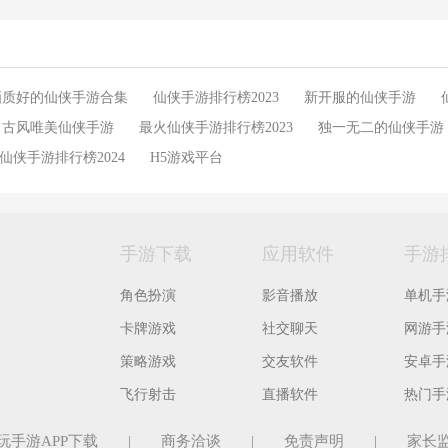
画质好的仙侠手游合集
仙侠手游排行榜2023
新开服的仙侠手游
古风唯美仙侠手游
最火仙侠手游排行榜2023
独一无二的仙侠手游
仙侠手游排行榜2024
H5游戏平台
手游下载
应用软件
手游
角色扮演
影音播放
单机手
卡牌游戏
社交聊天
网游手
策略游戏
交友软件
安卓手
飞行射击
直播软件
热门手
玩手游APP下载
|
商务洽谈
|
免责声明
|
家长