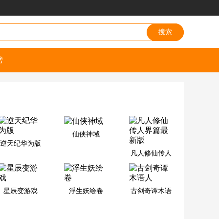
榜
仙侠神域
逆天纪华为版
凡人修仙传人
界篇最新版
星辰变游戏
浮生妖绘卷
古剑奇谭木语
人