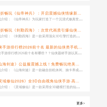
0.1折畅玩《仙帝神兵》：开启震撼仙侠情缘新篇章！
游戏介绍： 《仙帝神兵》为玩家打造了一个沉浸式修真世界，融合热血战斗与情感羁绊的多重体验。在这里，你可以研习上古功法，斩尽妖魔，逆天成仙；亦可开启双修系统，与心仪的道侣共谱一段旷世情缘。通过自由搭配精致时装，展现个性
0.1折畅玩《剑勤四海》：次世代画质引爆仙侠奇幻沉浸之旅
游戏介绍： 《剑勤四海》是一款采用顶尖3D引擎打造的仙侠题材手游，画面细腻逼真，场景恢弘壮丽，带你步入一个真实可感的东方奇幻世界。游戏开服即享顶级福利：满级VIP10无门槛赠送，无需隐藏消费，畅享全服特权；创角即送价值100元
仙侠手游排行榜2026前十名 最新的仙侠类手机游戏推荐
仙侠手游排行榜2026前十名有哪些？？仙侠题材手游以其飘逸出尘的东方意境与逍遥自在的修真哲学，为玩家构筑了一个御剑乘风、问道长生的玄幻世界。这类作品往往将道家文化、神话传说与武侠精神熔于一炉，通过云雾缭绕的仙山福
《山海剑途》公益服震撼上线！免费畅玩绝美仙侠世界，轻松称霸全服！
游戏介绍： 《山海剑途》是一款融合挂机休闲、抽卡养成与热血战斗的国风仙侠题材手游。游戏以高精度时装、唯美角色与炫酷天神为特色，带来沉浸式的视觉盛宴。玩家将深入山海世界，邂逅异兽神魔，驾驭龙神剑仙之力，体验前所未
《灵域修仙2026》全3D自由视角仙侠手游·高爆率公益服震撼上线！
游戏介绍： 《灵域修仙》是一款采用全3D建模打造的仙侠题材ARPG手游，支持自由视角切换。玩家可施展流畅轻功，自由穿梭于屋顶、山崖与密林之间，无拘无束地探索广阔江湖世界。配合酣畅淋漓的战斗系统与热血刺激的实时PK，为你
更多>