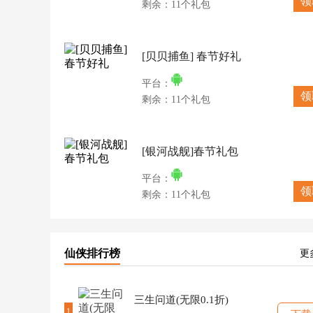
领
剩余：11个礼包
[贝贝捕鱼] 春节好礼
平台：
领
剩余：11个礼包
[银河战舰]春节礼包
平台：
领
剩余：11个礼包
仙侠排行榜
更
三生问道(无限0.1折)
1