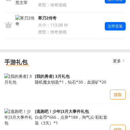
类型：传奇游戏
寒刃2传奇
大小：113.08 M
立即安装
6
类型：传奇游戏
手游礼包
更多
[我的勇者] 3月礼包
随机魔女钥匙*1，钻石*30，血源矿*20
领取
[逃跑吧！少年]3月大事件礼包
白金币*666，点券*188，淘气云·彩虹套
装（3天）*1
领取