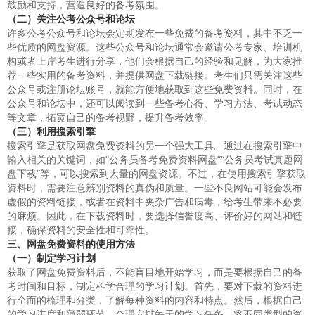
鼓励和支持，营造良好的备考氛围。
（二）关注公考公众号和论坛
许多公考公众号和论坛会定期发布一些免费的备考资料，其中不乏一
些优质的网盘资源。这些公众号和论坛通常会邀请公考专家、培训机
构或者上岸考生进行分享，他们会根据自己的经验和见解，为大家推
荐一些实用的备考资料，并提供网盘下载链接。考生们只需关注这些
公众号或注册论坛账号，就能方便地获取到这些免费资料。同时，在
公众号和论坛中，还可以阅读到一些备考心得、学习方法、考试动态
等文章，拓宽自己的备考视野，提升备考效率。
（三）利用搜索引擎
搜索引擎是获取网盘免费资料的另一个强大工具。通过在搜索引擎中
输入相关的关键词，如“公务员备考免费资料网盘”“公务员考试真题网
盘下载”等，可以搜索到大量的网盘资源。不过，在使用搜索引擎获取
资料时，需要注意辨别资料的真伪和质量。一些不良网站可能会发布
虚假的资料链接，或者在资料中夹杂广告和病毒，给考生带来不必要
的麻烦。因此，在下载资料时，要选择信誉度高、评价好的网站和链
接，确保资料的安全性和可靠性。
三、网盘免费资料的使用方法
（一）制定学习计划
获取了网盘免费资料后，不能盲目地开始学习，而是要根据自己的备
考时间和目标，制定科学合理的学习计划。首先，要对下载的资料进
行全面的梳理和分类，了解每种资料的内容和特点。然后，根据自己
的学习进度和薄弱环节，合理安排每天的学习任务，将不同类型的资