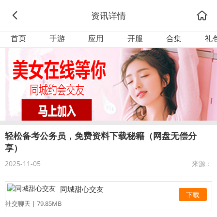
资讯详情
首页
手游
应用
开服
合集
礼
轻松备考公务员，免费资料下载秘籍（网盘无偿分
享）
2025-11-05
来源：
同城甜心交友
下载
社交聊天 | 79.85MB