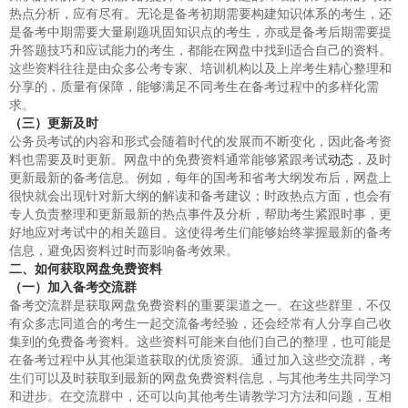
热点分析，应有尽有。无论是备考初期需要构建知识体系的考生，还
是备考中期需要大量刷题巩固知识点的考生，亦或是备考后期需要提
升答题技巧和应试能力的考生，都能在网盘中找到适合自己的资料。
这些资料往往是由众多公考专家、培训机构以及上岸考生精心整理和
分享的，质量有保障，能够满足不同考生在备考过程中的多样化需
求。
（三）更新及时
公务员考试的内容和形式会随着时代的发展而不断变化，因此备考资
料也需要及时更新。网盘中的免费资料通常能够紧跟考试
动态
，及时
更新最新的备考信息。例如，每年的国考和省考大纲发布后，网盘上
很快就会出现针对新大纲的解读和备考建议；时政热点方面，也会有
专人负责整理和更新最新的热点事件及分析，帮助考生紧跟时事，更
好地应对考试中的相关题目。这使得考生们能够始终掌握最新的备考
信息，避免因资料过时而影响备考效果。
二、如何获取网盘免费资料
（一）加入备考交流群
备考交流群是获取网盘免费资料的重要渠道之一。在这些群里，不仅
有众多志同道合的考生一起交流备考经验，还会经常有人分享自己收
集到的免费备考资料。这些资料可能来自他们自己的整理，也可能是
在备考过程中从其他渠道获取的优质资源。通过加入这些交流群，考
生们可以及时获取到最新的网盘免费资料信息，与其他考生共同学习
和进步。在交流群中，还可以向其他考生请教学习方法和问题，互相