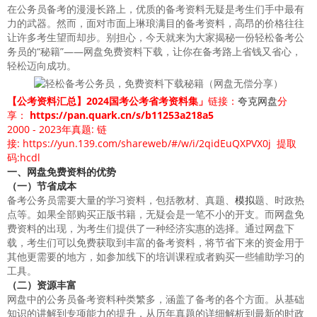
在公务员备考的漫漫长路上，优质的备考资料无疑是考生们手中最有
力的武器。然而，面对市面上琳琅满目的备考资料，高昂的价格往往
让许多考生望而却步。别担心，今天就来为大家揭秘一份轻松备考公
务员的“秘籍”——网盘免费资料下载，让你在备考路上省钱又省心，
轻松迈向成功。
【公考资料汇总】2024国考公考省考资料集」
链接：
夸克网盘
分
享：
https://pan.quark.cn/s/b11253a218a5
2000 - 2023年真题: 链
接:
https://yun.139.com/shareweb/#/w/i/2qidEuQXPVX0j
提取
码:hcdl
一、网盘免费资料的优势
（一）节省成本
备考公务员需要大量的学习资料，包括教材、真题、
模拟
题、时政热
点等。如果全部购买正版书籍，无疑会是一笔不小的开支。而网盘免
费资料的出现，为考生们提供了一种经济实惠的选择。通过网盘下
载，考生们可以免费获取到丰富的备考资料，将节省下来的资金用于
其他更需要的地方，如参加线下的培训课程或者购买一些辅助学习的
工具。
（二）资源丰富
网盘中的公务员备考资料种类繁多，涵盖了备考的各个方面。从基础
知识的讲解到专项能力的提升，从历年真题的详细解析到最新的时政