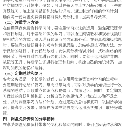
料穿插到学习计划中。例如，可以在每天早上学习基础知识，下午做
真题练习，晚上复习错题和总结知识点。通过制定详细的学习计划，
确保每一份网盘免费资料都能得到充分利用，提高备考效率。
（二）注重学习方法
在使用网盘免费资料学习时，要注重学习方法的运用，避免死记硬背
和盲目刷题。对于基础知识的学习，可以通过阅读教材和观看视频讲
解相结合的方式，深入理解知识点的内涵和外延。在做真题和模拟题
时，要注意分析题目中的考点和解题思路，总结答题技巧和方法。对
于做错的题目，不要轻易放过，要认真分析错误原因，找出自己的薄
弱环节，并有针对性地进行强化训练。同时，要善于运用思维导图、
笔记等工具，将所学知识进行整理和归纳，构建自己的知识体系，加
深对知识的记忆和理解。
（三）定期总结和复习
备考公务员是一个长期的过程，在使用网盘免费资料学习的过程中，
要定期进行总结和复习。每周或每两周，可以对所学的知识进行一次
系统的总结，回顾重点知识点和易错点，加深记忆。同时，要定期复
习做过的真题和模拟题，分析自己的答题情况，找出进步和不足之
处，及时调整学习方法和计划。通过定期的总结和复习，巩固所学知
识，提高学习效果，确保在考试中能够灵活运用所学知识，取得好成
绩。
四、网盘免费资料的分享精神
在享受网盘免费资料带来的便利和帮助的同时，我们也应该传承和发