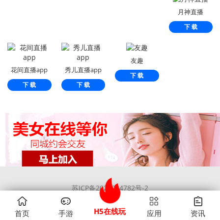
月神直播
下 载
友趣
花间直播app
秀儿直播app
下 载
下 载
下 载
苏ICP备2022024782号-2
Copyright ©2020 1379玩手游网 版权所有
H5在线玩
首页
手游
应用
资讯