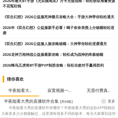
2026年最火BT手游《无双魏蜀吴》月卡充值指南：轻松获取海量资源
不花冤枉钱
《双生幻想》2026公益服死神撒旦攻略大全：手游大神带你轻松通关
2026年《双生幻想》公益服新手必看！蝎子奈奈亲授上分秘籍轻松逆
袭
《双生幻想》2026公益服人族攻略秘籍：大神带你轻松逆袭通关
2026龙神万相神战公益服最新攻略：轻松成为战神的终极秘籍
2026蜂鸟五虎将BT手游PVP制胜攻略：轻松击败对手赢得胜利
猜你喜欢
半夜能看大..
寂寞视频一..
无需付费真..
半夜能看大秀的直播软件合集
更多
[共64款]
半夜能看大秀的直播软件有哪些？半夜能看大秀的这款APP我相信
大家多多少少都接触过，这里满有很多不同的版本，每当大家看到这些