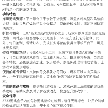
手游下载
服务，包括BT版、公益服、GM权限版等，让玩家能够享受
到与众不同的游戏体验。
功能特色
海量游戏资源
：平台聚合了千余款手游资源，涵盖各种类型和风格的
游戏，无论是热门爆款还是小众精品，都能轻松找到，满足不同玩家
的需求。
折扣与福利
：以0.1折充值折扣为核心卖点，玩家可以享受超值的充值
优惠，同时还有机会领取万元充值卡、648元充值
礼包
等福利。此
外，每日签到、邀请好友、完成任务等都能获得金币或平台币，可兑
换更多福利。
特权与辅助功能
：提供GM助手工具，玩家下载具备GM权限的手游
后，可自助调整游戏参数，实现刷无限元宝、快速提升等级、自选装
备等特权。还集成连点加速、双开助手、多任务处理等辅助功能，让
游戏体验更加顺畅。
便捷的账号管理
：支持账号交易及小号回收，玩家可以自由买卖账
号，小号不玩还能高价回收，等比例“转游”功能更是降低了游戏成
本。
丰富的
资讯
与
攻略
：提供热门游戏资讯、游戏
评测
以及酷炫的游戏高
手攻略，帮助玩家及时了解游戏
动态
，快速提升游戏水平。
安全保障
3733游戏盒子内的每款游戏都经过检测，确保无毒绿色，让用户能够
轻松规避网络病毒风险，安全放心地下载和使用。