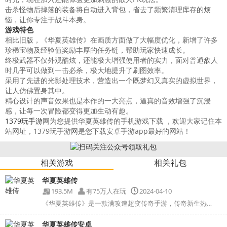
击杀怪物后掉落的装备将自动进入背包，省去了频繁清理库存的烦
恼，让你专注于战斗本身。
游戏特色
相比旧版，《华夏英雄传》在画质方面做了大幅度优化，新增了许多
珍稀宝物及经验值奖励丰厚的任务链，帮助玩家快速成长。
终极武器不仅外观酷炫，还能极大增强使用者的实力，面对普通敌人
时几乎可以做到一击必杀，极大地提升了刷图效率。
采用了先进的光影处理技术，营造出一个既梦幻又真实的虚拟世界，
让人仿佛置身其中。
精心设计的声音效果也是本作的一大亮点，逼真的音效增强了沉浸
感，让每一次冒险都变得更加生动有趣。
1379玩手游
网为您提供华夏英雄传的手机游戏下载 ，欢迎大家记住本
站网址，1379玩手游网是您下载安卓手游app最好的网站！
相关游戏
相关礼包
华夏英雄传
193.5M
有75万人在玩
2024-04-10
《华夏英雄传》是一款满攻速超变传奇手游，传奇新生热血...
华夏英雄传安卓