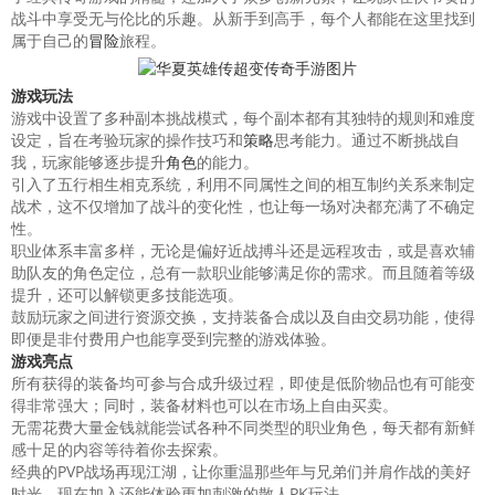
战斗中享受无与伦比的乐趣。从新手到高手，每个人都能在这里找到
属于自己的
冒险
旅程。
游戏玩法
游戏中设置了多种副本挑战模式，每个副本都有其独特的规则和难度
设定，旨在考验玩家的操作技巧和
策略
思考能力。通过不断挑战自
我，玩家能够逐步提升
角色
的能力。
引入了五行相生相克系统，利用不同属性之间的相互制约关系来制定
战术，这不仅增加了战斗的变化性，也让每一场对决都充满了不确定
性。
职业体系丰富多样，无论是偏好近战搏斗还是远程攻击，或是喜欢辅
助队友的角色定位，总有一款职业能够满足你的需求。而且随着等级
提升，还可以解锁更多技能选项。
鼓励玩家之间进行资源交换，支持装备合成以及自由交易功能，使得
即便是非付费用户也能享受到完整的游戏体验。
游戏亮点
所有获得的装备均可参与合成升级过程，即使是低阶物品也有可能变
得非常强大；同时，装备材料也可以在市场上自由买卖。
无需花费大量金钱就能尝试各种不同类型的职业角色，每天都有新鲜
感十足的内容等待着你去探索。
经典的PVP战场再现江湖，让你重温那些年与兄弟们并肩作战的美好
时光，现在加入还能体验更加刺激的散人PK玩法。