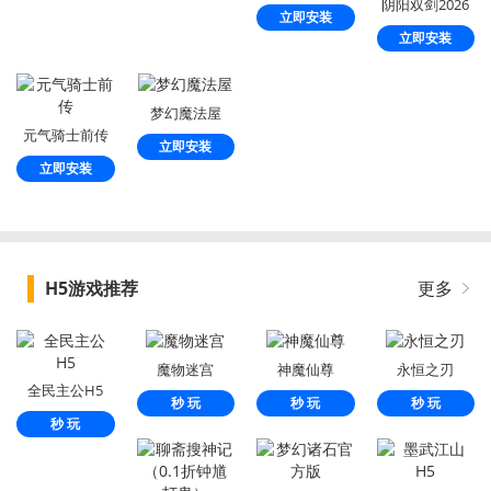
阴阳双剑2026
立即安装
立即安装
梦幻魔法屋
元气骑士前传
立即安装
立即安装
H5游戏推荐
更多
魔物迷宫
神魔仙尊
永恒之刃
全民主公H5
秒 玩
秒 玩
秒 玩
秒 玩