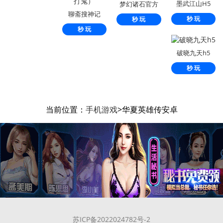
墨武江山H5
梦幻诸石官方
聊斋搜神记
版
秒 玩
秒 玩
（0.1折钟馗打
秒 玩
鬼）
破晓九天h5
秒 玩
当前位置：
手机游戏
>华夏英雄传安卓
苏ICP备2022024782号-2