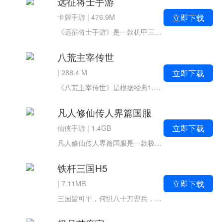
远征将士手游
立即下载
卡牌手游
|
476.9M
《远征将士手游》是一款机甲三国放置卡牌手游。集策略、战斗割草于一体，全新战斗机制，专属战略定位，轻松爽感再升级。主公将通过百变阵容，经历各种冒险奇遇，快速战斗无限挑战。超良心抽卡机制，开局送百抽，全武将自定义养成，打...
八荒主宰传世
立即下载
|
288.4 M
《八荒主宰传世》是根据经典1.76版本制作的传奇游戏，拥有正版授权，保留了玩家们喜欢的战法道三职业和经典的打怪爆装玩法，加入了打金兑钻，免费会员等超多全新元素、自由PK、攻占沙城、特色系统等超多玩法应有尽有，高清化游...
凡人修仙传人界篇国服
立即下载
仙侠手游
|
1.4GB
凡人修仙传人界篇国服是一款极具特色的国风修仙MMO手游。道法万千，皆可成仙！原著正版授权，一亿凡人用户十年期待，2023年度3D国风修仙MMO手游巨作《凡人修仙传：人界篇》已然上线，诚邀道友一同在修仙大世界御剑飞仙！【仙界奇...
铁杆三国H5
立即下载
|
7.11MB
三国皆可平，何惧八十万曹兵，即刻再启魏蜀吴群英荟萃的将星时代！~高颜值卡牌王者《铁杆三国》复刻经典三国历史，烧脑策略再创新玩法，融汇回合制卡牌与卡牌挂机机制，重构全新开放自由的三国世界。与美人约会，开启后宫超爽体验；...