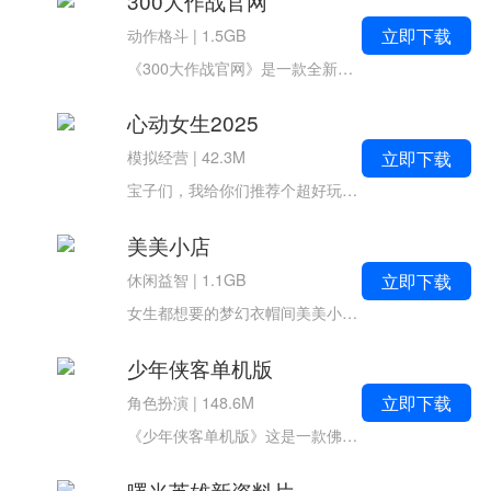
300大作战官网
立即下载
动作格斗
|
1.5GB
《300大作战官网》是一款全新好玩的呢moba竞技手游。【二次元高难度MOBA，次世代5V5公平竞技】海量精美动态立绘，缔造后现代极致沉浸。豪华声优阵容，开启新世界超强羁绊。5v5经典MOBA，扣人心弦的超强竞技。娱乐模式HIG...
心动女生2025
立即下载
模拟经营
|
42.3M
宝子们，我给你们推荐个超好玩的游戏《心动女生》，这游戏下载特别快，一分钟就能下好，然后三分钟就能开启追女神之旅啦。这是个模拟恋爱的真人视频情景手游哦，里面的男女对话情商超高的。像电话、微信、微博那...
美美小店
立即下载
休闲益智
|
1.1GB
女生都想要的梦幻衣帽间美美小店是一款时尚养成模拟经营类手游。在游戏中玩家将扮演一位名叫美美的服装设计师，开一间时尚小店，给顾客们搭配服装，解决烦恼，还能结识志同道合的好友，环游世界，与年轻高冷教授和霸道总裁发生一...
少年侠客单机版
立即下载
角色扮演
|
148.6M
《少年侠客单机版》这是一款佛系武侠放置挂机游戏，怕伤肝，就来少年侠客单机版！【游戏特色】1.放置挂机，轻轻松松，躺成一代宗师；2.水墨国风，精致的人物原画，细腻的江湖场景；3.简单战斗，快乐加倍；4.良心福利，无需氪金，畅享游戏...
曙光英雄新资料片