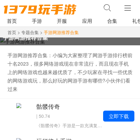
首页
手游
开服
应用
合集
礼
首页
>
专题合集
>
手游网游推荐合集
手游网游推荐合集
手游网游推荐合集：小编为大家整理了网游手游排行榜前
十名2023，很多网络游戏现在非常流行，而且现在手机
上的网络游戏也越来越优质了，不少玩家在寻找一些优质
的网络游戏玩，那么好玩的网游手游有哪些?小伙伴们看
过来
骷髅传奇
立即下载
|
50.74
《骷髅传奇》手游是一款充满复古风情的高爆传奇游戏,让玩家重温经典,体验激情战斗和刺激冒险。游戏采用精美的像素画风,带来怀旧的视觉享受,同时融合了现代游戏元素,为玩家打造全新的游戏体验骷髅传奇游戏亮点：多职业...