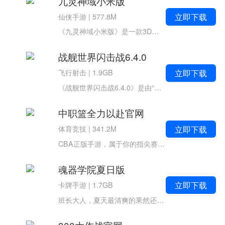
九灵神域小米版
立即下载
仙侠手游
|
577.8M
《九灵神域小米版》是一款3D武侠MMO手游，以顶尖的次世代技术打造最真实的玄幻武侠世界。 惊雷炸响，绝世功法武穆宝典重现江湖，暗涌之下，隐世宗门人才辈出。一场血雨腥风已经来袭，身怀绝技的年轻剑客就此踏入大千世界的强者...
战舰世界闪击战6.4.0
立即下载
飞行射击
|
1.9GB
《战舰世界闪击战6.4.0》是由“战争三部曲”《战舰世界》端游开发商Wagamig研发的海战品质大作。游戏在全球超200个国家与地区发行，获全球双料推荐！作为第三人称载具射击海战手游，你可纵情享受无限种战斗组...
中职篮全力以赴官网
立即下载
体育竞技
|
341.2M
CBA正版手游，属于你的指尖赛场空降到一只表现平平的球队，化身球队经理，你要如何排兵布阵，保住球队级别？又将如何运筹帷幄，目标直指联赛冠军？这一切，都将在《中职篮全力以赴官网》中实现！官方赛事正版授权，CBA球队全员入驻，复刻C...
魂器学院夏日版
立即下载
卡牌手游
|
1.7GB
班长大人，夏天最清爽的果然还是泳装吧 《魂器学院夏日版》是一款养肝护肾的二次元放置类游戏。作为傲娇工作室的第一款产品，我们一直致力于打造二次元中最养肝的，休闲游戏中最好看的，虽是放置手游，却不止步于简单的挂机。...