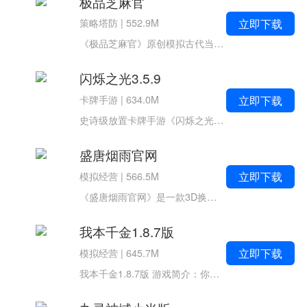
极品芝麻官
立即下载
策略塔防
|
552.9M
《极品芝麻官》原创模拟古代当官手游，游戏以廉吏为第一视觉生动呈现，结识红颜、培养孩子、家族结盟PK、培养门客、多人社交等精彩玩法。游戏简介《极品芝麻官》是一款古典风格的养成经营类手游，跌宕起伏的游戏剧情。游戏...
闪烁之光3.5.9
立即下载
卡牌手游
|
634.0M
史诗级放置卡牌手游《闪烁之光3.5.9》开启四周年狂欢月！全新英雄，全新皮肤，全新玩法，全新福利，肆意狂欢，共庆周年！4周年献礼——立即输入【闪烁四周年】，领取十连和钻石好礼！元老专属礼——回归即送大祭...
盛唐烟雨官网
立即下载
模拟经营
|
566.5M
《盛唐烟雨官网》是一款3D换装大女主剧情手游，在盛唐烟雨官网的世界里，你将在家仇国恨与个人情仇中不断抉择，所有故事的转折尽在你一念间......高自由度的捏脸及多款3D华裳羽衣自由搭配，定制你的专属形象；浪漫故事、海量...
我本千金1.8.7版
立即下载
模拟经营
|
645.7M
我本千金1.8.7版 游戏简介：你还相信童话吗？沉浸式千金养成手游《我本千金》X阿狸梦幻联动，阿狸带着桃子等朋友们造访A市，成为你的新伙伴。暖冬已至，属于你的童话温馨上演。我本千金1.8.7版游戏特色1、每一个人物故事都有自...