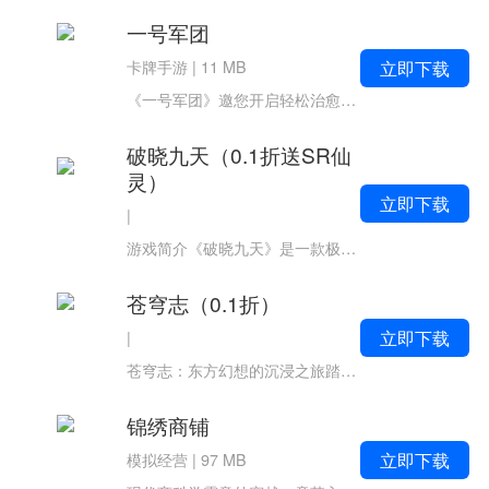
一号军团
立即下载
卡牌手游
|
11 MB
《一号军团》邀您开启轻松治愈的冒险之旅！每日登录即享海量福利，助你快速集结梦之队。独创无损换将机制，养成资源高效利用，零浪费畅玩不同流派。精致唯美的画面搭配智能挂机系统，即使离线也能持续成长，策略与休闲完美融合。...
破晓九天（0.1折送SR仙
灵）
立即下载
|
游戏简介《破晓九天》是一款极具仙侠气息的3DMMOARPG手游。游戏以架空仙侠世界为背景，万魔复苏，三界动荡。玩家将扮演神魔之尊的转世之人，虽身怀无穷潜力，但需从一介凡人开始重新修炼渡劫，肩负起灭魔逐妖、拯救苍生的重任...
苍穹志（0.1折）
立即下载
|
苍穹志：东方幻想的沉浸之旅踏入《苍穹志》，便如同翻开了一卷流动的上古仙卷。游戏以中国古典美学为魂，将水墨丹青的留白意境与仙侠文化的飘逸风骨熔于一炉，构建出一个既熟悉又陌生的奇幻修真世界。在这里，云海翻涌的仙山与...
锦绣商铺
立即下载
模拟经营
|
97 MB