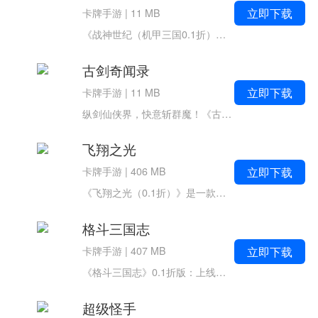
立即下载
卡牌手游
|
11 MB
《战神世纪（机甲三国0.1折）》是一款将经典三国人物与炫酷机甲完美融合的回合制策略手游！在这里，你可以驾驶专属机甲，化身战神关羽横扫千军，运筹帷幄如诸葛孔明，亦或操控魅影貂蝉掌控战场节奏。游戏打破历史桎梏，开启一条前所...
古剑奇闻录
立即下载
卡牌手游
|
11 MB
纵剑仙侠界，快意斩群魔！《古剑奇闻录》挂机修仙手游震撼登场，为你量身打造热血无双的割草快感！精致建模勾勒东方仙侠盛景，炫酷技能炸裂全屏特效，流畅打击感拳拳到肉，带你沉浸式踏入一个藏尽天下奇闻的仙侠大世界。野外妖道肆...
飞翔之光
立即下载
卡牌手游
|
406 MB
《飞翔之光（0.1折）》是一款轻幻想风格的放置冒险手游，玩家将化身光之翼的继承者，在云端之上的奇幻世界中自由翱翔，探索神秘浮岛，收集散落的光之碎片，开启一段轻松惬意的飞行冒险之旅。核心玩法游戏主打佛系放置与飞行探索相...
格斗三国志
立即下载
卡牌手游
|
407 MB
《格斗三国志》0.1折版：上线即送双20星神将，横版格斗热血开战！横版动作格斗与三国策略完美融合，《格斗三国志》0.1折福利版燃情登场！游戏采用经典横版闯关战斗模式，玩家将招募三国名将，体验拳拳到肉的爽快连招与华丽必杀技。...
超级怪手