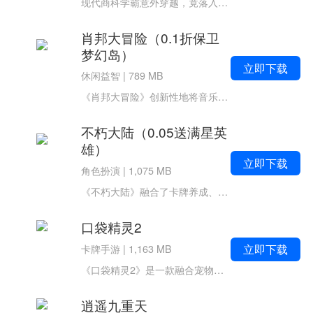
现代商科学霸意外穿越，竟落入南唐末年经济崩盘的乱世！系统冷声宣告：唯有击败黑心首富，方能重返现代！你手握前世商业头脑，从一间破旧客栈起步，亲手打造茶楼酒肆，横跨丝路贸易，用智慧点亮繁华京都。一砖一瓦皆是谋略，一茶一饭尽显...
肖邦大冒险（0.1折保卫
梦幻岛）
立即下载
休闲益智
|
789 MB
《肖邦大冒险》创新性地将音乐节奏与策略塔防完美结合。战斗中，敌人沿着音轨路线前进，玩家需在恰当的时机点击琴键发射音符攻击，精准命中节拍可触发暴击与连击效果。每位音乐精灵代表不同乐器（钢琴、小提琴、架子鼓等），拥有...
不朽大陆（0.05送满星英
雄）
立即下载
角色扮演
|
1,075 MB
《不朽大陆》融合了卡牌养成、放置挂机与策略战斗等多种玩法。游戏拥有50+名个性鲜明的英雄角色和千变万化的载具机甲，玩家可根据不同战场环境自由搭配阵容。独特的quo;一键置换0损耗quo;系统让养成更加随心，上百种套路组合任...
口袋精灵2
立即下载
卡牌手游
|
1,163 MB
《口袋精灵2》是一款融合宠物收集、策略对战与角色冒险的开放世界手游，以经典口袋妖怪题材为蓝本，打造了一个自由探索、热血战斗的奇幻大陆。在这里，你可以捕捉稀有神兽、挑战道馆天王、交易心仪道具，体验原汁原味又充满...
逍遥九重天