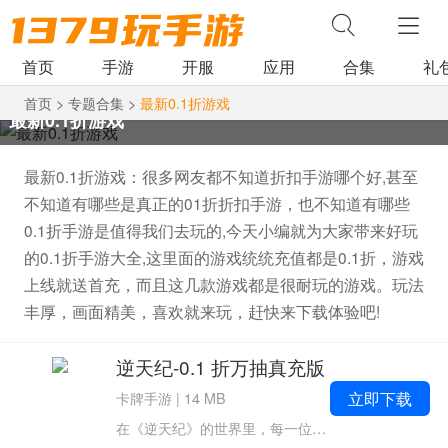
首页
手游
开服
应用
合集
礼
首页
>
专题合集
>
最新0.1折游戏
最新0.1折游戏
最新0.1折游戏：很多网友都不知道折扣手游哪个好,甚至
不知道有哪些是真正的01折折扣手游，也不知道有哪些
0.1折手游是值得我们去玩的,今天小编就为大家带来好玩
的0.1折手游大全,这里面的游戏统统充值都是0.1折，游戏
上线就送首充，而且这几款游戏都是很耐玩的游戏。玩法
丰厚，画面精美，喜欢就来玩，赶快来下载体验吧!
逆天纪-0.1 折万抽真充版
立即下载
卡牌手游
|
14 MB
在《逆天纪》的世界里，每一位玩家都能体验到一场从凡人到仙帝的逆袭传奇。游戏以"沉浸式红尘问道"为核心，带你感受极致修仙的魅力，战力增速更是突破传统手游的天花板！玩法特色：水墨绘就仙途奇缘论剑台上的1v1...