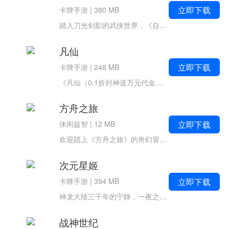
立即下载
卡牌手游
|
380 MB
踏入刀光剑影的武侠世界，《自由侠客录》0.1折福利版带你体验前所未有的江湖逍遥之旅。这是一款高自由度的武侠题材卡牌策略手游，玩家将化身初入江湖的少侠，在广袤的武林地图中自由探索，招募百位性格迥异的江湖侠客，书写属...
凡仙
立即下载
卡牌手游
|
248 MB
《凡仙（0.1折封神送万元代金）》是一款沉浸式东方修仙题材的角色扮演手游，玩家将从平凡凡人起步，历经九重天劫，收集封神神将，最终踏上九天仙途，成就一段从凡人到仙尊的传奇蜕变。游戏以quo;0.1折充值特权+万元代金券赠送quo;为核心...
方舟之旅
立即下载
休闲益智
|
12 MB
欢迎踏上《方舟之旅》的奇幻冒险！这是一款融合魔兽复古画风的放置养成手游，轻松挂机、自由搭配、热血BOSS战，让你在休闲中畅享成长乐趣，放肆嗨玩不设限！玩法特色游戏主打"离线也能变强"的挂机机制，即使你下线睡...
次元星姬
立即下载
卡牌手游
|
394 MB
神龙大陆三千年的宁静，一夜之间被汹涌黑潮撕碎。这股源自远古黑龙怨念的黑暗之力，正以吞噬万物之势席卷天地。而你，作为天生觉醒的御龙使，体内流淌着与龙族共鸣的古老血脉，是这片大陆最后的希望！唯有寻访散落四方的龙女，缔结...
战神世纪