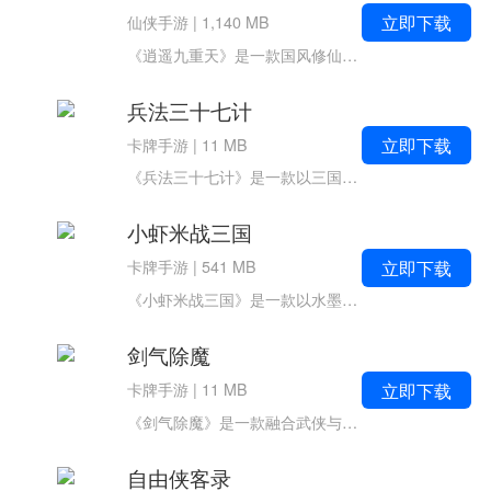
立即下载
仙侠手游
|
1,140 MB
《逍遥九重天》是一款国风修仙养成手游，带你踏入一个仙魔交织、命运流转的奇幻世界。上古之时，魔尊罗睺与诸神激战，力竭之际欲自爆元神同归于尽。千钧一发，无极仙尊挺身而出，以己身为界，化解浩劫。二人陨落，唯留一缕神识坠入...
兵法三十七计
立即下载
卡牌手游
|
11 MB
《兵法三十七计》是一款以三国乱世为舞台的卡牌策略手游，带你穿越回那个英雄辈出、谋略决胜的年代！游戏汇聚了众多耳熟能详的三国名将，搭配精致写实的美术风格，让你在指尖重温赤壁烽烟、官渡鏖战的热血豪情。玩法特色游戏...
小虾米战三国
立即下载
卡牌手游
|
541 MB
《小虾米战三国》是一款以水墨国风为底色的放置卡牌手游，带你轻松穿越回那个英雄辈出的乱世。你将作为水镜先生的得意门生，在一幅缓缓铺展的三国画卷中，开启一段既悠闲又充满谋略的旅程。无需爆肝，智能挂机帮你自动积累资...
剑气除魔
立即下载
卡牌手游
|
11 MB
《剑气除魔》是一款融合武侠与神话元素的经典文字MUD修仙手游，无需复杂操作，纯文字界面带你沉浸于一个充满奇遇与挑战的修真世界。在这里，你可以轻松挂机、离线修炼，也能排兵布阵、问鼎巅峰，开启属于你的仙道传奇！玩法特色：...
自由侠客录