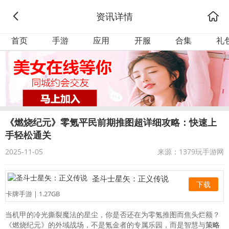
资讯详情
首页
手游
应用
开服
合集
礼
《燃烧纪元》零氪平民前期推图超详细攻略：快速上
手轻松通关
2025-11-05
来源：1379玩手游网
圣斗士星矢：正义传说
下载
卡牌手游 | 1.27GB
当机甲的冷光撕裂魔法的星尘，你是否还在为零氪推图而焦头烂额？
《燃烧纪元》的外域战场，不是氪金者的专属乐园，而是智慧与
策略