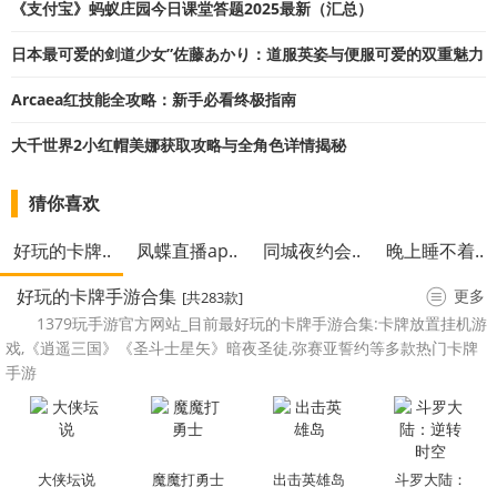
《支付宝》蚂蚁庄园今日课堂答题2025最新（汇总）
日本最可爱的剑道少女”佐藤あかり：道服英姿与便服可爱的双重魅力
Arcaea红技能全攻略：新手必看终极指南
大千世界2小红帽美娜获取攻略与全角色详情揭秘
猜你喜欢
好玩的卡牌..
凤蝶直播ap..
同城夜约会..
晚上睡不着..
好玩的卡牌手游合集
更多
[共283款]
1379玩手游官方网站_目前最好玩的卡牌手游合集:卡牌放置挂机游
戏,《逍遥三国》《圣斗士星矢》暗夜圣徒,弥赛亚誓约等多款热门卡牌
手游
大侠坛说
魔魔打勇士
出击英雄岛
斗罗大陆：
逆转时空