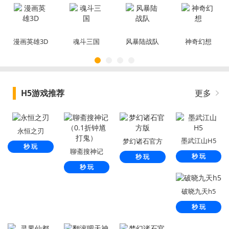
漫画英雄3D
魂斗三国
风暴陆战队
神奇幻想
H5游戏推荐
更多
永恒之刃
墨武江山H5
梦幻诸石官方
秒 玩
聊斋搜神记
版
秒 玩
秒 玩
（0.1折钟馗打
秒 玩
鬼）
破晓九天h5
秒 玩