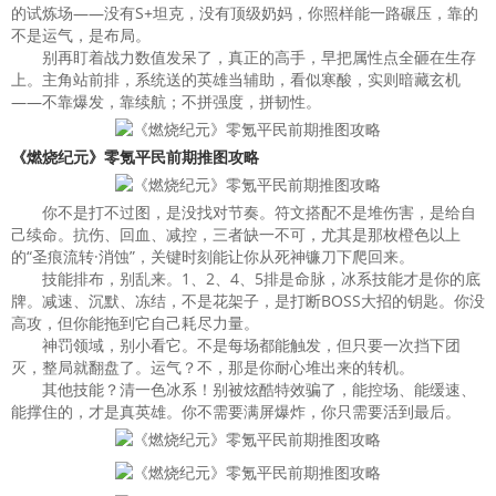
的试炼场——没有S+坦克，没有顶级奶妈，你照样能一路碾压，靠的
不是运气，是布局。
别再盯着战力数值发呆了，真正的高手，早把属性点全砸在生存
上。主角站前排，系统送的英雄当辅助，看似寒酸，实则暗藏玄机
——不靠爆发，靠续航；不拼强度，拼韧性。
《燃烧纪元》零氪平民前期推图
攻略
你不是打不过图，是没找对节奏。符文搭配不是堆伤害，是给自
己续命。抗伤、回血、减控，三者缺一不可，尤其是那枚橙色以上
的“圣痕流转·消蚀”，关键时刻能让你从死神镰刀下爬回来。
技能排布，别乱来。1、2、4、5排是命脉，冰系技能才是你的底
牌。减速、沉默、冻结，不是花架子，是打断BOSS大招的钥匙。你没
高攻，但你能拖到它自己耗尽力量。
神罚领域，别小看它。不是每场都能触发，但只要一次挡下团
灭，整局就翻盘了。运气？不，那是你耐心堆出来的转机。
其他技能？清一色冰系！别被炫酷特效骗了，能控场、能缓速、
能撑住的，才是真英雄。你不需要满屏爆炸，你只需要活到最后。