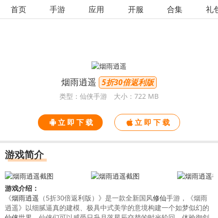
首页
手游
应用
开服
合集
礼
烟雨逍遥
5折30倍返利版
类型：仙侠手游
大小：722 MB
立 即 下 载
立 即 下 载
游戏简介
游戏介绍：
《
烟雨逍遥
（5折30倍返利版）》是一款全新国风
修仙
手游，《烟雨
逍遥》以细腻逼真的建模、极具中式美学的意境构建一个如梦似幻的
仙侠
世界。仙侠们可以感受日升月落星辰交替的时光轮回，体验御剑