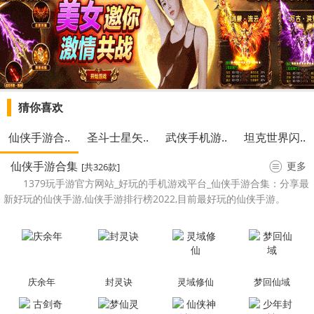
猜你喜欢
仙侠手游合..
圣斗士星矢..
武侠手机游..
坦克世界闪..
仙侠手游合集
更多
[共326款]
1379玩手游官方网站_好玩的手机游戏平台_仙侠手游合集：分享最
新好玩的仙侠手游,仙侠手游排行榜2022,目前最好玩的仙侠手游。
庆余年
封灵诀
灵域修仙
梦回仙域