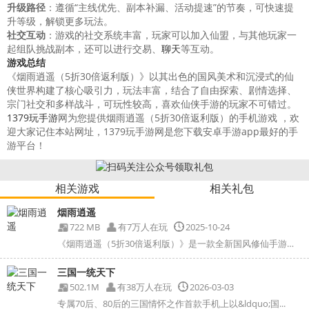
升级路径
：遵循“主线优先、副本补漏、活动提速”的节奏，可快速提
升等级，解锁更多玩法。
社交互动
：游戏的社交系统丰富，玩家可以加入仙盟，与其他玩家一
起组队挑战副本，还可以进行交易、
聊天
等互动。
游戏总结
《烟雨逍遥（5折30倍返利版）》以其出色的国风美术和沉浸式的仙
侠世界构建了核心吸引力，玩法丰富，结合了自由探索、剧情选择、
宗门社交和多样战斗，可玩性较高，喜欢仙侠手游的玩家不可错过。
1379玩手游
网为您提供烟雨逍遥（5折30倍返利版）的手机游戏 ，欢
迎大家记住本站网址，1379玩手游网是您下载安卓手游app最好的手
游平台！
相关游戏
相关礼包
烟雨逍遥
722 MB
有7万人在玩
2025-10-24
《烟雨逍遥（5折30倍返利版）》是一款全新国风修仙手游，《...
三国一统天下
502.1M
有38万人在玩
2026-03-03
专属70后、80后的三国情怀之作首款手机上以&ldquo;国...