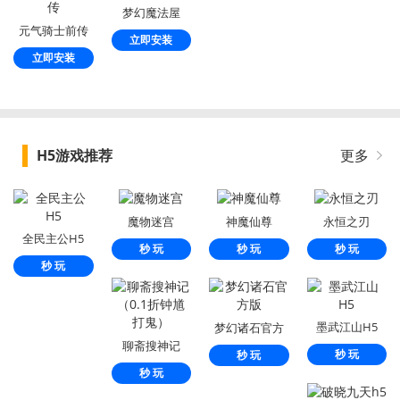
梦幻魔法屋
元气骑士前传
立即安装
立即安装
H5游戏推荐
更多
魔物迷宫
神魔仙尊
永恒之刃
全民主公H5
秒 玩
秒 玩
秒 玩
秒 玩
墨武江山H5
梦幻诸石官方
聊斋搜神记
版
秒 玩
秒 玩
（0.1折钟馗打
秒 玩
鬼）