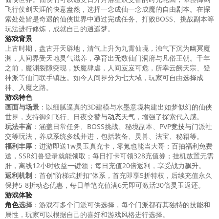
飞行仗剑天涯的快意盎然，选择一念成仙一念成魔的自由剧本。在探
索处处皆是奇遇的仙侠世界中通过完成任务、打败BOSS、挑战副本等
玩法进行修炼，成就自己的逍遥梦。
游戏背景
上古时期，盘古开天辟地，清气上升为九霄仙境，浊气下沉为幽冥魔
渊，人间界受天地灵气滋养，孕育出无数仙门洞府与凡俗王朝。千年
之前，魔渊裂隙突现，妖魔肆虐，人间岌岌可危，所幸云阙天宗、登
神派等仙门联手镇压。如今人间界分为七大域，玩家可自由选择成
神、入魔之路。
游戏特色
画面与场景
：以细腻逼真的3D建模与水墨意境构建出如梦似幻的仙侠
世界，支持御剑飞行、日夜交替与
动态
天气，增强了探索代入感。
玩法丰富
：涵盖日常任务、BOSS挑战、秘境副本、PVP
竞技
与门派社
交等玩法，养成系统多线并进，包括装备、灵兽、法宝、秘籍等。
福利丰厚
：进游即送1w灵玉真充卡，零氪也能当大哥；百抽福利免费
送，SSR幻兽登录就能领取；每日打卡可领328充值券；挂机放置无需
肝，离线12小时收益一键领；每日充值20倍返利，享受战力飙升。
返利机制
：首创“阶梯式折扣”体系，首充即享5折特权，后续充值永久
保持5-8折动态优惠，每日单笔充值满6元即可激活30倍灵玉返还。
游戏体验
角色
选择
：游戏有多个门派可供选择，每个门派都有其独特的技能和
属性，玩家可以根据自己的喜好和游戏风格进行选择。