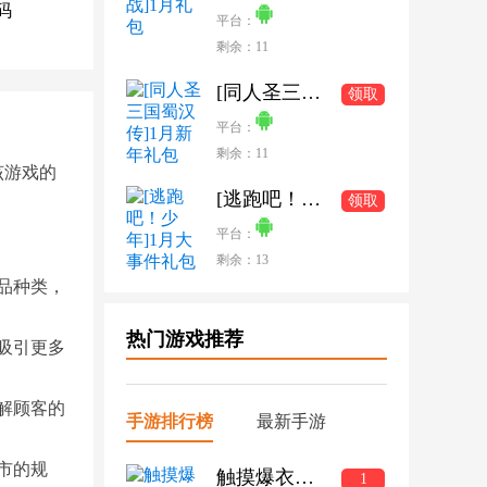
码
平台：
剩余：11
[同人圣三国蜀汉传]1月新年礼包
领取
平台：
剩余：11
该游戏的
[逃跑吧！少年]1月大事件礼包
领取
平台：
剩余：13
品种类，
热门游戏推荐
吸引更多
解顾客的
手游排行榜
最新手游
市的规
触摸爆衣的三国手游
1