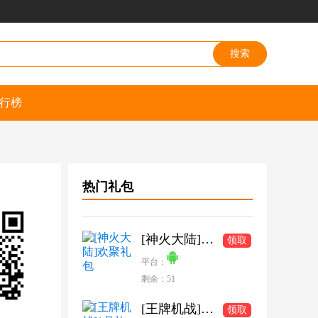
行榜
热门礼包
[神火大陆]欢聚礼包
领取
平台：
剩余：51
[王牌机战]1月礼包
领取