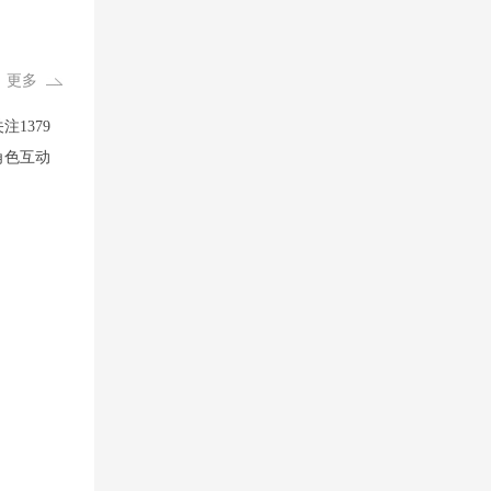
）
更多
1379
角色互动