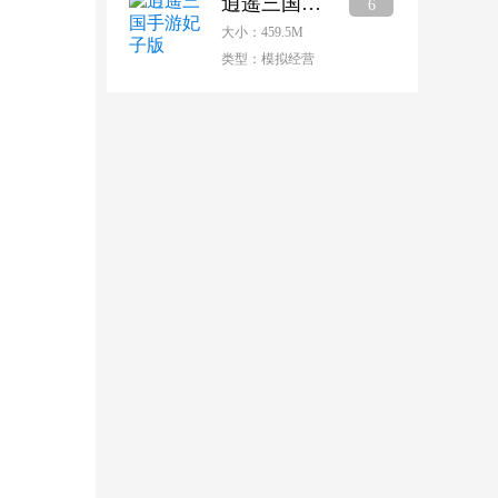
逍遥三国手游妃子版
6
大小：459.5M
类型：模拟经营