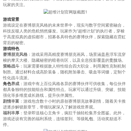
玩家的关注。
游戏背景
游戏设定在赛博朋克风格的未来世界中，现实与数字空间紧密融合，
科技反噬人类的危机悄然爆发。玩家作为“超维计划”的执行者，穿梭
于高度拟真的虚拟都市，招募各具特色的赛博伙伴，探索隐藏在霓虹
背后的秘密。
游戏特色
赛博朋克风格
：游戏采用高精度赛博朋克画风，场景涵盖悬浮车流穿
梭的摩天大楼、隐藏秘密的暗巷街区，以及全息投影覆盖的
竞技
场。
策略战斗
：玩家需要根据敌人特性组合四大职业，利用属性克制机制
制胜。通过材料合成高阶装备，随机附加暴击、吸血等词缀，定制个
性化战斗流派。
角色
养成
：游戏中有上百位风格各异的赛博伙伴可供收集，每位伙伴
都具备独特的技能组合和属性特点。玩家可以通过升级、突破、技能
强化等多维度成长路线，提升伙伴属性。
剧情丰富
：游戏包含数十小时的原创赛博朋克故事剧情，随着关卡推
进逐步解锁新章节，带领玩家深入了解游戏世界观。
福利丰厚
：登录即送核心主角卡，疯狂千抽轻松集齐全图鉴。此外，
游戏还设有完善的福利系统，连续签到、等级
礼包
、活动奖励送不
停。