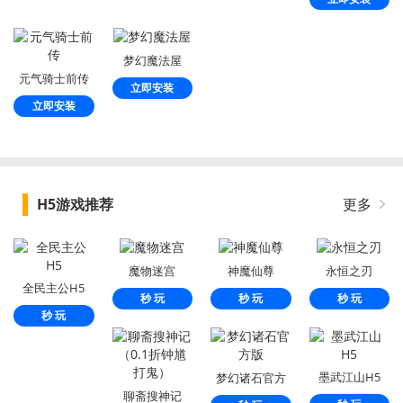
梦幻魔法屋
元气骑士前传
立即安装
立即安装
H5游戏推荐
更多
魔物迷宫
神魔仙尊
永恒之刃
全民主公H5
秒 玩
秒 玩
秒 玩
秒 玩
墨武江山H5
梦幻诸石官方
聊斋搜神记
版