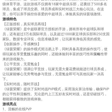
级体育手游。这款游戏不仅拥有18家中超俱乐部，还囊括了500多名
球员，集成了球员交易、球员养成和实时对战三大核心玩法。在这
里，你可以亲手操控你喜爱的中超球员，体验真实的绿茵场激情。
游戏特色
【正版授权，真实球员再现】
《绿茵荣耀》是中超联赛官方授权的手游，拥有所有中超球队和球
员，还有超过3万名国际球员，以及超过1000家足球俱乐部和250支国
家队。数据专业详实，信息准确及时，让玩家有身临其境的感觉。
【创新操作，手感爽快】
《绿茵荣耀》的操作模式简洁易上手，同时具备高度的操作技巧，使
得玩家在享受
竞技
乐趣的同时，还能体验到丰富的技巧性和
策略
性带
来的游戏魅力。
【公平竞技，无需氪金】
《绿茵荣耀》强调公平竞技，玩家无需大量花费就能进行球员养成，
让玩家能够心无旁骛地参与竞技，无需氪金即可与其他玩家一决高
下。
【实时对战，随时开战】
《绿茵荣耀》提供了实时对战PVP模式，采用顶尖算法传输，确保PVP
的公平性和流畅性。无论是约上三五好友实时对战，还是切磋技巧，
都能获得极致的游戏体验。
游戏亮点
1、流畅的在线PVP