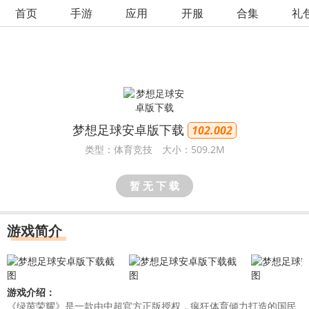
首页
手游
应用
开服
合集
礼
梦想足球安卓版下载
102.002
类型：体育竞技
大小：509.2M
暂 无 下 载
游戏简介
游戏介绍：
《绿茵荣耀》是一款由中超官方正版授权，疯狂体育倾力打造的国民