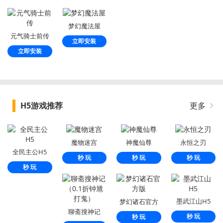
梦幻魔法屋
元气骑士前传
立即安装
立即安装
H5游戏推荐
更多
魔物迷宫
神魔仙尊
永恒之刃
全民主公H5
秒 玩
秒 玩
秒 玩
秒 玩
墨武江山H5
梦幻诸石官方
聊斋搜神记
版
秒 玩
秒 玩
（0.1折钟馗打