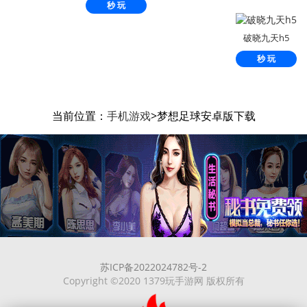
秒 玩
鬼）
破晓九天h5
秒 玩
当前位置：
手机游戏
>梦想足球安卓版下载
苏ICP备2022024782号-2
Copyright ©2020 1379玩手游网 版权所有