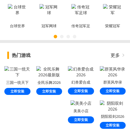
界2025
决
台球世界
冠军网球
传奇冠军足
荣耀冠军
球
热门游戏
更多
幻兽爱合成
群英风华录
三国一统天下
全民乐舞2026
2026
2026
最新版
立即安装
立即安装
立即安装
立即安装
美美小店
阴阳双剑2026
立即安装
立即安装