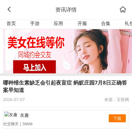
资讯详情
首页
手游
应用
开服
合集
礼
哪种维生素缺乏会引起夜盲症 蚂蚁庄园7月8日正确答
案早知道
2026-07-07
来源：互联网
友趣
下载
社交聊天 | 50MB