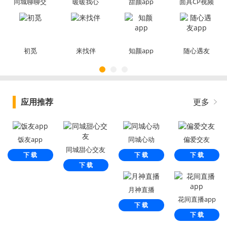
同城聊聊交
暖暖我心
甜颜app
面具CP视频
友app
app
聊天交友
app
初觅
来找伴
知颜app
随心遇友
app
应用推荐
更多
饭友app
同城心动
偏爱交友
同城甜心交友
下 载
下 载
下 载
下 载
月神直播
花间直播app
下 载
下 载