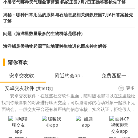
小暑节气哪种天气现象更普遍 蚂蚁庄园7月7日正确答案抢先了解
揭秘：哪种日常用品的原料与石油息息相关蚂蚁庄园7月6日答案抢先
了解
问题（海洋里数量最多的生物群落是哪种）
海洋鳍足类动物起源于陆地哪种生物进化而来神奇解答
猜你喜欢
安卓交友软..
附近约会ap..
免费匹配一..
安卓交友软件
更多
[共161款]
安卓交友软件：在这些社交软件里面，随时随地都可以在这里轻松
找到你最喜欢的对象进行聊天交流，可以邀请你的心动对象一起线下见
面约会。一般交友平台还有着严格的信息审核，实名认证，拒绝假人，
自由搭讪约会。小编整理了一些安卓下载的交友软件排行榜，帮你发现
附近的帅哥美女，希望各位早日“脱光”，找到你心中的另一半