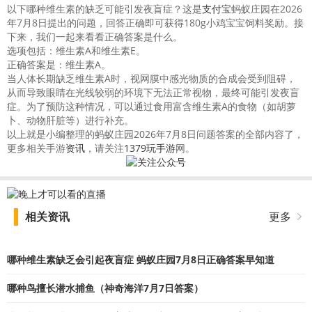
以下哪种维生素的缺乏可能引发夜盲症？这是
支付宝
蚂蚁庄园在2026
年7月8日提出的问题，回答正确即可获得180g小鸡宝宝饲料奖励。接
下来，我们一起来看看正确答案是什么。
选项包括：维生素A和维生素E。
正确答案是：维生素A。
当人体长期缺乏维生素A时，视网膜中感光物质的合成会受到阻碍，
从而导致眼睛在光线较弱的环境下无法正常视物，最终可能引发夜盲
症。为了预防这种情况，可以通过食用富含维生素A的食物（如胡萝
卜、动物肝脏等）进行补充。
以上就是小编整理的蚂蚁庄园2026年7月8日问题答案的全部内容了，
更多相关手游
资讯
，请关注
1379玩手游
网。
相关资讯
更多
哪种维生素缺乏会引起夜盲症 蚂蚁庄园7月8日正确答案早知道
哪种鸟擅长潜水捕鱼（神奇海洋7月7日答案）