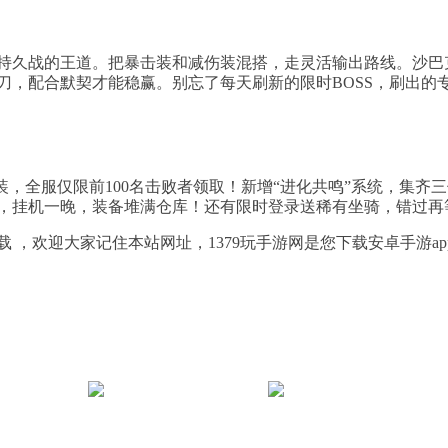
持久战的王道。把暴击装和减伤装混搭，走灵活输出路线。沙巴
刀，配合默契才能稳赢。别忘了每天刷新的限时BOSS，刷出的
套装，全服仅限前100名击败者领取！新增“进化共鸣”系统，集齐
，挂机一晚，装备堆满仓库！还有限时登录送稀有坐骑，错过再
 ，欢迎大家记住本站网址，1379玩手游网是您下载安卓手游ap