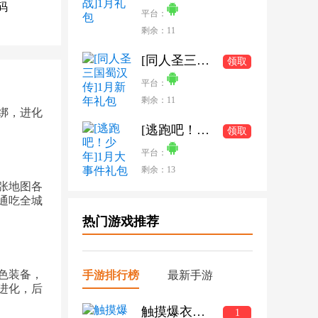
码
平台：
剩余：11
[同人圣三国蜀汉传]1月新年礼包
领取
平台：
剩余：11
绑，进化
[逃跑吧！少年]1月大事件礼包
领取
平台：
剩余：13
张地图各
通吃全城
热门游戏推荐
色装备，
手游排行榜
最新手游
进化，后
触摸爆衣的三国手游
1