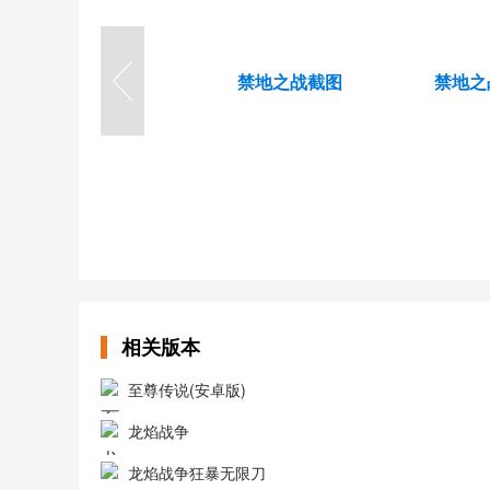
相关版本
至尊传说(安卓版)
龙焰战争
龙焰战争狂暴无限刀