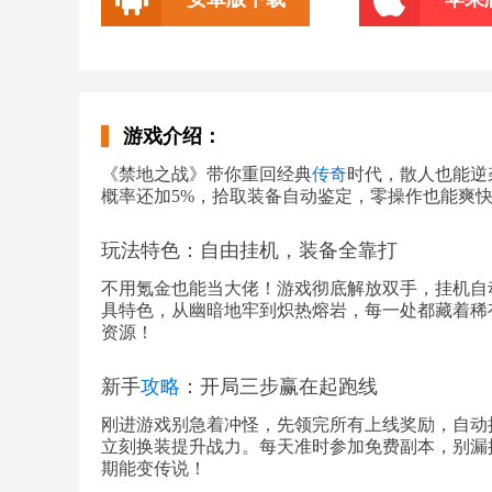
游戏介绍：
《禁地之战》带你重回经典
传奇
时代，散人也能逆
概率还加5%，拾取装备自动鉴定，零操作也能爽
玩法特色：自由挂机，装备全靠打
不用氪金也能当大佬！游戏彻底解放双手，挂机自
具特色，从幽暗地牢到炽热熔岩，每一处都藏着稀
资源！
新手
攻略
：开局三步赢在起跑线
刚进游戏别急着冲怪，先领完所有上线奖励，自动
立刻换装提升战力。每天准时参加免费副本，别漏
期能变传说！