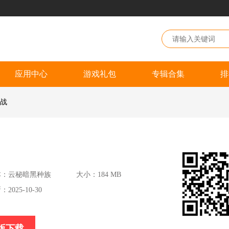
应用中心
游戏礼包
专辑合集
排
之战
本：云秘暗黑种族
大小：184 MB
2025-10-30
版下载