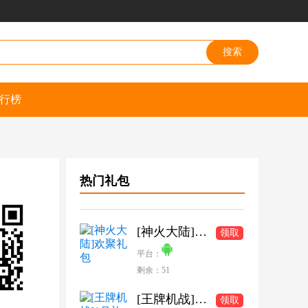
行榜
热门礼包
[神火大陆]欢聚礼包
领取
平台：
剩余：51
[王牌机战]1月礼包
领取