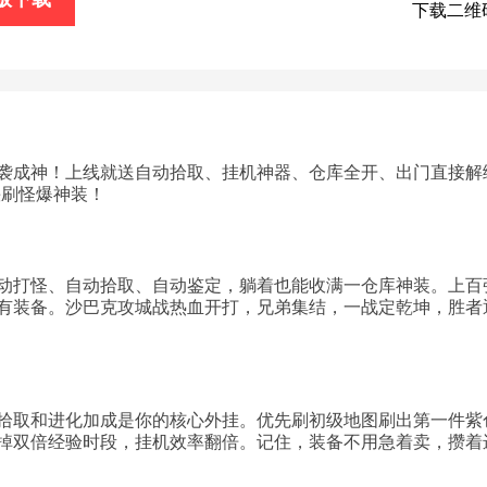
下载二维
袭成神！上线就送自动拾取、挂机神器、仓库全开、出门直接解
快刷怪爆神装！
动打怪、自动拾取、自动鉴定，躺着也能收满一仓库神装。上百
有装备。沙巴克攻城战热血开打，兄弟集结，一战定乾坤，胜者
拾取和进化加成是你的核心外挂。优先刷初级地图刷出第一件紫
掉双倍经验时段，挂机效率翻倍。记住，装备不用急着卖，攒着