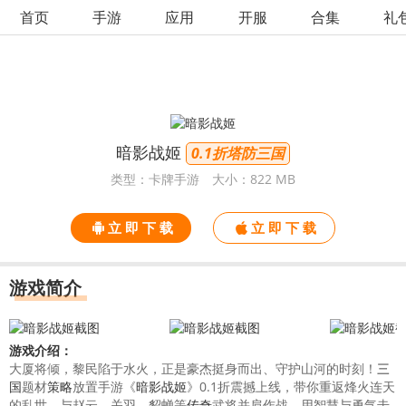
首页
手游
应用
开服
合集
礼
暗影战姬
0.1折塔防三国
类型：卡牌手游
大小：822 MB
立 即 下 载
立 即 下 载
游戏简介
游戏介绍：
大厦将倾，黎民陷于水火，正是豪杰挺身而出、守护山河的时刻！
三
国
题材
策略
放置手游《
暗影战姬
》0.1折震撼上线，带你重返烽火连天
的乱世，与赵云、关羽、貂蝉等
传奇
武将并肩作战，用智慧与勇气击