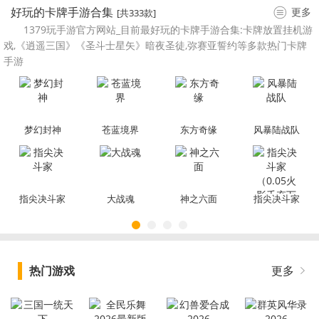
好玩的卡牌手游合集
更多
[共333款]
1379玩手游官方网站_目前最好玩的卡牌手游合集:卡牌放置挂机游
戏,《逍遥三国》《圣斗士星矢》暗夜圣徒,弥赛亚誓约等多款热门卡牌
手游
梦幻封神
苍蓝境界
东方奇缘
风暴陆战队
指尖决斗家
大战魂
神之六面
指尖决斗家
（0.05火影
千充万抽）
热门游戏
更多