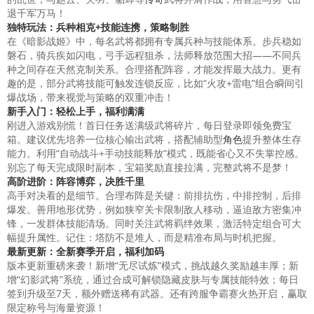
退千军万马！
独特玩法：兵种相克+技能连携，策略制胜
在《暗影战姬》中，每名武将都拥有专属兵种与技能体系。步兵稳如
磐石，骑兵疾如闪电，弓手远程狙杀，法师释放范围大招——不同兵
种之间存在天然克制关系。合理搭配阵容，才能发挥最大战力。更有
趣的是，部分武将技能可触发连锁反应，比如“火攻+雷电”组合瞬间引
爆战场，带来视觉与策略的双重冲击！
新手入门：轻松上手，福利满满
刚进入游戏别慌！首日任务送满级武将碎片，每日登录即领免费宝
箱。建议优先培养一位核心输出武将，搭配辅助型
角色
提升整体生存
能力。利用“自动战斗+手动技能释放”模式，既能省心又不失掌控感。
别忘了每天完成限时副本，宝箱奖励直接拉满，完整武将不是梦！
高阶进阶：阵容博弈，决胜千里
高手对决看的是细节。合理布阵是关键：前排抗伤，中排控制，后排
爆发。善用地形优势，例如狭窄关卡限制敌人移动，逼迫敌方密集冲
锋，一发群体技能清场。同时关注武将羁绊效果，激活特定组合可大
幅提升属性。记住：塔防不是堆人，而是精准布局与时机把握。
最新更新：全新赛季开启，福利加码
版本更新重磅来袭！新增“无尽试炼”模式，挑战越久奖励越丰厚；新
增“幻影武将”系统，通过合成可解锁隐藏皮肤与专属技能特效；每日
签到升级至7天，额外赠送稀有武器。还有跨服争霸赛火热开启，赢取
限定称号与海量资源！