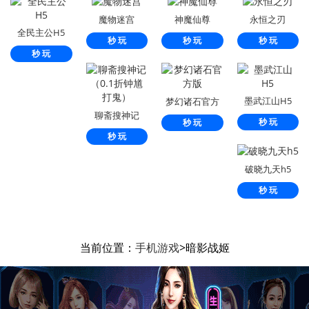
魔物迷宫
神魔仙尊
永恒之刃
全民主公H5
秒 玩
秒 玩
秒 玩
秒 玩
墨武江山H5
梦幻诸石官方
聊斋搜神记
版
秒 玩
秒 玩
（0.1折钟馗打
秒 玩
鬼）
破晓九天h5
秒 玩
当前位置：
手机游戏
>暗影战姬