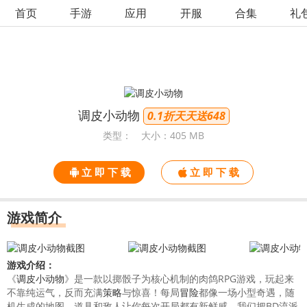
首页
手游
应用
开服
合集
礼
调皮小动物
0.1折天天送648
类型：
大小：405 MB
立 即 下 载
立 即 下 载
游戏简介
游戏介绍：
《
调皮小动物
》是一款以掷骰子为核心机制的肉鸽RPG游戏，玩起来
不靠纯运气，反而充满
策略
与惊喜！每局
冒险
都像一场小型奇遇，随
机生成的地图、道具和敌人让你每次开局都有新鲜感。我们把BD流派