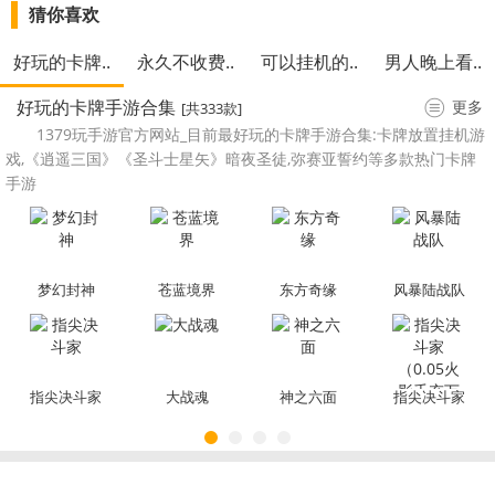
猜你喜欢
好玩的卡牌..
永久不收费..
可以挂机的..
男人晚上看..
好玩的卡牌手游合集
更多
[共333款]
1379玩手游官方网站_目前最好玩的卡牌手游合集:卡牌放置挂机游
戏,《逍遥三国》《圣斗士星矢》暗夜圣徒,弥赛亚誓约等多款热门卡牌
手游
梦幻封神
苍蓝境界
东方奇缘
风暴陆战队
指尖决斗家
大战魂
神之六面
指尖决斗家
（0.05火影
千充万抽）