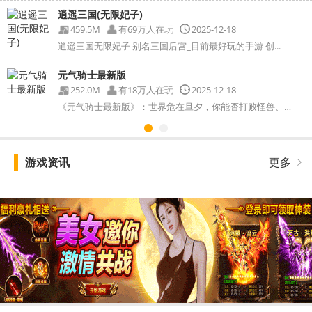
逍遥三国(无限妃子)
459.5M
有69万人在玩
2025-12-18
逍遥三国无限妃子 别名三国后宫_目前最好玩的手游 创...
元气骑士最新版
252.0M
有18万人在玩
2025-12-18
《元气骑士最新版》：世界危在旦夕，你能否打败怪兽、守护...
游戏资讯
更多