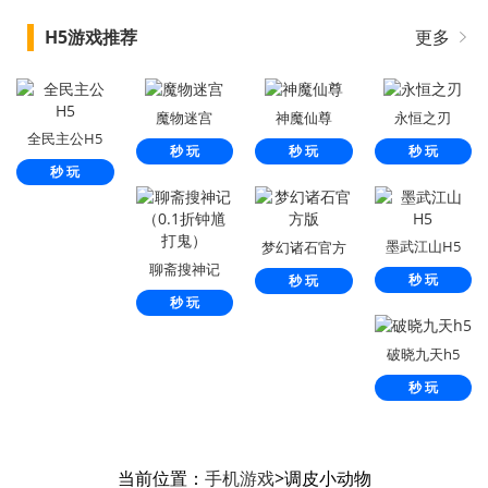
H5游戏推荐
更多
魔物迷宫
神魔仙尊
永恒之刃
全民主公H5
秒 玩
秒 玩
秒 玩
秒 玩
墨武江山H5
梦幻诸石官方
聊斋搜神记
版
秒 玩
秒 玩
（0.1折钟馗打
秒 玩
鬼）
破晓九天h5
秒 玩
当前位置：
手机游戏
>调皮小动物