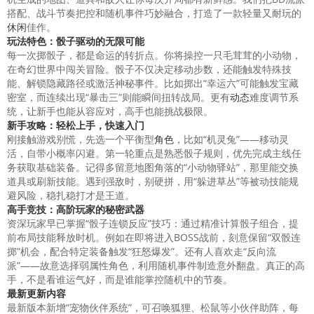
搭配、战斗节奏把控和随机事件巧妙融合，打造了一款轻量又耐玩的
休闲
佳作。
玩法特色：骰子驱动的无限可能
每一次掷骰子，都是命运的转折点。你将操控一只毛茸茸的小动物，
在奇幻世界中闯关冒险。骰子不仅决定移动步数，还能触发特殊技
能、解锁隐藏路径或激活神秘事件。比如掷出“幸运六”可能触发宝藏
密室，而连续出现“暴击三”则能瞬间扭转战局。更有
动态
难度调节系
统，让新手也能从容应对，高手也能挑战极限。
新手
攻略
：轻松上手，快速入门
刚接触游戏别慌，先选一个平衡型
角色
，比如“机灵兔”——移动灵
活，自带小概率闪避。第一轮重点是熟悉骰子规则，优先完成主线任
务获取基础装备。记得多留意地图角落的“小动物驿站”，那里能交换
道具或刷新技能。遇到强敌时，别硬拼，用“躲进草丛”等被动技能规
避风险，稳扎稳打才是王道。
高手
竞技
：高阶玩家的秘密武器
资深玩家早已掌握“骰子连锁反应”技巧：通过精准计算骰子组合，提
前布局技能释放时机。例如在即将进入BOSS战前，刻意保留“双骰连
掷”机会，配合特定装备触发“狂怒爆发”。还有人喜欢走“反向流
派”——故意选择弱属性角色，利用随机事件制造意外翻盘。真正的高
手，不是看谁运气好，而是谁能掌控随机中的节奏。
最新更新内容
最新版本新增“宠物伙伴系统”，可召唤狐狸、松鼠等小伙伴助阵，每