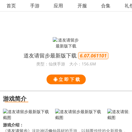
首页
手游
应用
开服
合集
礼
道友请留步最新版下载
6.07.061101
类型：仙侠手游
大小：156.6M
立 即 下 载
游戏简介
游戏介绍：
《
道友请留步
》这款神话
修仙
题材的手游，以颠覆传统的全新视角，