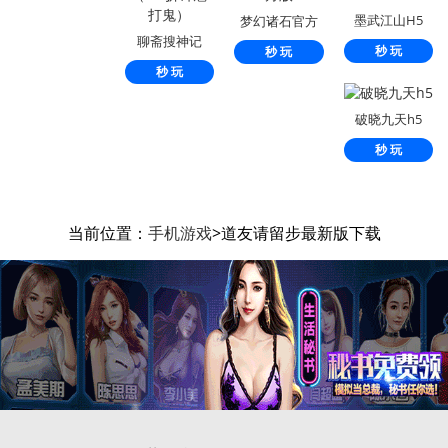
墨武江山H5
梦幻诸石官方
聊斋搜神记
版
秒 玩
秒 玩
（0.1折钟馗打
秒 玩
鬼）
破晓九天h5
秒 玩
当前位置：
手机游戏
>道友请留步最新版下载