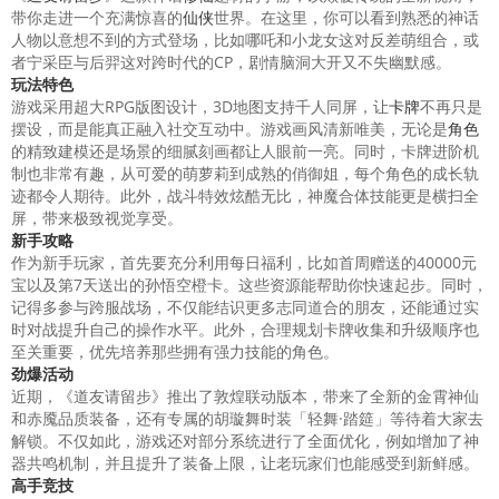
带你走进一个充满惊喜的
仙侠
世界。在这里，你可以看到熟悉的神话
人物以意想不到的方式登场，比如哪吒和小龙女这对反差萌组合，或
者宁采臣与后羿这对跨时代的CP，剧情脑洞大开又不失幽默感。
玩法特色
游戏采用超大RPG版图设计，3D地图支持千人同屏，让
卡牌
不再只是
摆设，而是能真正融入社交互动中。游戏画风清新唯美，无论是
角色
的精致建模还是场景的细腻刻画都让人眼前一亮。同时，卡牌进阶机
制也非常有趣，从可爱的萌萝莉到成熟的俏御姐，每个角色的成长轨
迹都令人期待。此外，战斗特效炫酷无比，神魔合体技能更是横扫全
屏，带来极致视觉享受。
新手
攻略
作为新手玩家，首先要充分利用每日福利，比如首周赠送的40000元
宝以及第7天送出的孙悟空橙卡。这些资源能帮助你快速起步。同时，
记得多参与跨服战场，不仅能结识更多志同道合的朋友，还能通过实
时对战提升自己的操作水平。此外，合理规划卡牌收集和升级顺序也
至关重要，优先培养那些拥有强力技能的角色。
劲爆活动
近期，《道友请留步》推出了敦煌联动版本，带来了全新的金霄神仙
和赤魇品质装备，还有专属的胡璇舞时装「轻舞·踏筵」等待着大家去
解锁。不仅如此，游戏还对部分系统进行了全面优化，例如增加了神
器共鸣机制，并且提升了装备上限，让老玩家们也能感受到新鲜感。
高手
竞技