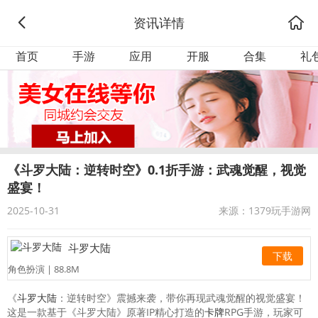
资讯详情
首页
手游
应用
开服
合集
礼
《斗罗大陆：逆转时空》0.1折手游：武魂觉醒，视觉
盛宴！
2025-10-31
来源：1379玩手游网
斗罗大陆
下载
角色扮演 | 88.8M
《
斗罗大陆
：逆转时空》震撼来袭，带你再现武魂觉醒的视觉盛宴！
这是一款基于《斗罗大陆》原著IP精心打造的
卡牌
RPG手游，玩家可