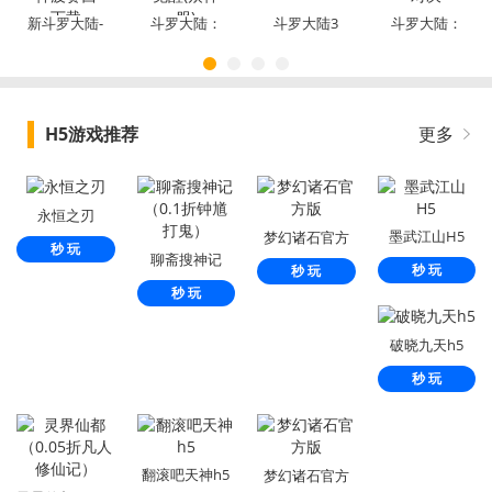
新斗罗大陆-
斗罗大陆：
斗罗大陆3
斗罗大陆：
送海神波赛
武魂觉醒(众
魂师对决
西下载
神服)
H5游戏推荐
更多
永恒之刃
墨武江山H5
梦幻诸石官方
秒 玩
聊斋搜神记
版
秒 玩
秒 玩
（0.1折钟馗打
秒 玩
鬼）
破晓九天h5
秒 玩
翻滚吧天神h5
梦幻诸石官方