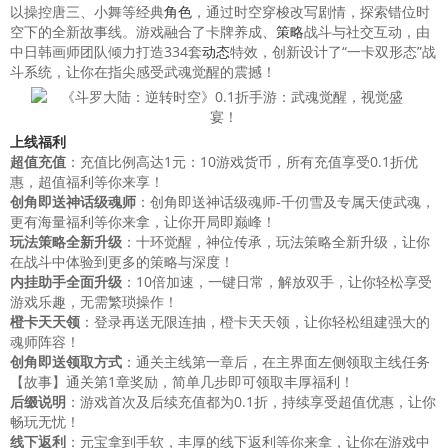
以操控唐三、小舞等经典
角色
，通过时空穿梭改写剧情，探索错位时
空下的全新故事线。游戏融合了卡牌养成、
策略
战斗与社交互动，由
中日韩画师团队倾力打造334套
动态
特效，创新设计了“一卡双形态”战
斗系统，让你在指尖感受武魂觉醒的震撼！
上线福利
超值充值
：充值比例高达1元：10游戏货币，所有充值享受0.1折优
惠，超值福利等你来享！
创角即送神话级魂师
：创角即送神话级魂师-千仞雪及专属天使武魂，
更有海量福利等你来拿，让你开局即巅峰！
玩法策略全新升级
：十环觉醒，神位传承，玩法策略全新升级，让你
在战斗中体验到更多的策略与深度！
内挂助手全面升级
：10倍加速，一键日常，解放双手，让你轻松享受
游戏乐趣，无需繁琐操作！
橙卡天天领
：登录再送无限连抽，橙卡天天领，让你轻松组建强大的
魂师阵容！
创角即送领取方式
：通关主线第一章后，在主界面左侧领取主线任务
【故事】通关第1章奖励，简单几步即可领取丰厚福利！
后缀说明
：游戏首次及后续充值都为0.1折，持续享受超值优惠，让你
畅玩无忧！
线下返利
：元宝拿到手软，丰厚的线下返利等你来拿，让你在游戏中