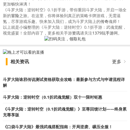
更加畅快淋漓！
《斗罗大陆：逆转时空》0.1折手游，带你重回斗罗大陆，开启一场全
新的
冒险
之旅。在这里，你将体验到真正的策略卡牌游戏，无需逼
氪，尽享游戏乐趣。快来加入我们，成为斗罗大陆上的
传奇
魂师！
以上就是小编整理的《斗罗大陆：逆转时空》0.1折手游：武魂觉醒，
视觉盛宴！全部内容了，更多相关手游
资讯
请关注
1379玩手游
网。
相关资讯
更多
斗罗大陆诛邪传说测试资格获取全攻略：最新参与方式与申请流程详
解
斗罗大陆：逆转时空（0.1折武魂觉醒）双十一限时钜惠
《斗罗大陆：逆转时空（0.1折武魂觉醒）》至尊回馈计划——终身累
充尊享版
《口袋斗罗大陆》最强武魂搭配指南：开局逆袭、碾压全服！