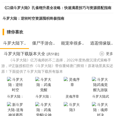
《口袋斗罗大陆》孔雀翎升星全攻略：快速满星技巧与资源搭配指南
斗罗大陆：逆转时空资源囤积终极指南
猜你喜欢
斗罗大陆下..
僵尸手游合..
能宠幸很多..
逍遥情缘版..
斗罗大陆下载版本大全
更多
[共51款]
《斗罗大陆》亿万魂师的不二选择，2022年度热搜沉浸式策略手
游，IP正版授权巨作《斗罗大陆》带你重铸唐门辉煌！原著场景真实还
原！下面提供了斗罗大陆下载所有版本
斗罗大陆：
斗罗大陆：
灵魂序章
斗罗大陆武
逆转时空
武魂觉醒
魂觉醒九游
版