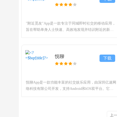
"附近觅友"App是一款专注于同城即时社交的移动应用，
旨在帮助单身人士快速、高效地发现并结识附近的新朋
友。该应用以地理位置服务（LBS）​ 为核心，结合智能
推荐算法，为用户提供从线上匹配到线下见面的便捷社
交
悦聊
下载
悦聊App是一款功能丰富的社交娱乐应用，由深圳亿速网
络科技有限公司开发，支持Android和iOS双平台。它旨
在为用户打造一个集互动聊天、兴趣分享与休闲娱乐于
一体的线上空间，帮助用户结识新朋友，拓展社交圈。
>>>同城交友app
上