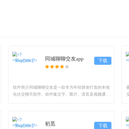
同城聊聊交友app
下载
软件简介同城聊聊交友是一款专为年轻群体打造的本地
化社交聊天软件。软件集文字、图片、语音及视频通话
于一体，旨在通过高效的匹配算法与丰富的互动场景，
帮助用户打破社交壁垒，快速结识同城志趣相投的新朋
友。同时，软件深
初觅
下载