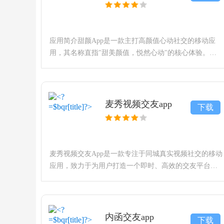
应用简介甜颜App是一款主打高颜值心动社交的移动应
用，其名称直指"甜美颜值，悦然心动"的核心体验。该
应用专注于为注重第一印象、相信眼缘的用户打造一个
聚焦视觉吸引与即时心动的社交平台。它通过独特的颜
麦秀视频交友app
下载
麦秀视频交友App是一款专注于同城真实视频社交的移动
应用，致力于为用户打造一个即时、高效的交友平台。
该应用以高清视频聊天为核心，通过智能匹配与真人认
证机制，帮助用户快速结识附近的陌生伙伴。平台旨在
让社交回归真
内函交友app
下载