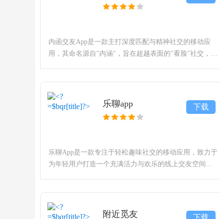
内函交友App是一款主打深度匹配与精神社交的移动应
用，其命名源自"内涵"，旨在超越表面的"看脸"社交，专
注于连接思想同频、三观契合的灵魂伴侣。该应用通过
专业的心理画像分析与智能价值观匹配，致
乐聊app
下载
乐聊App是一款专注于轻松趣味社交的移动应用，致力于
为年轻用户打造一个充满活力与欢乐的线上交友空间。
该应用以"快乐相遇，自在畅聊"为理念，通过智能匹
配、互动游戏与多元社区，帮助用户在无压力的氛围中
结识
附近觅友
下载