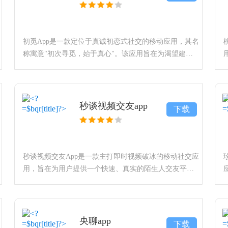
初觅App是一款定位于真诚初恋式社交的移动应用，其名
称寓意"初次寻觅，始于真心"。该应用旨在为渴望建立
纯粹、深入情感连接的用户提供一个专注于长期关系发
展的社交平台。它强调从"心"出发的匹
秒谈视频交友app
下载
秒谈视频交友App是一款主打即时视频破冰的移动社交应
用，旨在为用户提供一个快速、真实的陌生人交友平
台。其核心理念是跳过繁琐的文字试探，通过高清视频
连线实现"秒速相遇、畅快深谈"，帮助用户高效结识同
城
央聊app
下载