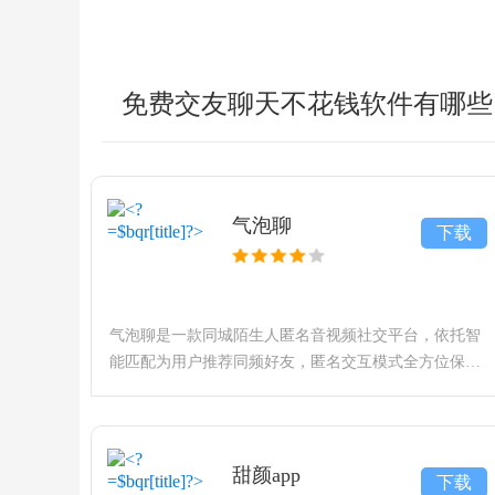
免费交友聊天不花钱软件有哪些
气泡聊
下载
气泡聊是一款同城陌生人匿名音视频社交平台，依托智
能匹配为用户推荐同频好友，匿名交互模式全方位保护
个人隐私。平台支持一对一语音、视频实时线上闲聊，
告别枯燥社交，闲暇时轻松结识新朋友，打造干净文
明、轻松自在的线上交
甜颜app
下载