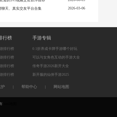
欢迎的1v1视频交友软件推荐
2026-03-06
费聊天、真实交友平台合集
排行榜
手游专辑
游排行榜
0.1折养成卡牌手游哪个好玩
游排行榜
可以与女角色互动的手游大全
游排行榜
传奇手游2026新开大全
游排行榜
新开服的仙侠手游2025
监护
|
帮助中心
|
网站地图
所有
xml地图