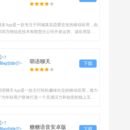
桃友App是一款专注于同城真实恋爱交友的移动应用，由
深圳万翎信息技术有限责任公司开发运营。该应用旨在
为单身人士打造一个安全、高效的线上交友平台，通过
智能匹配算法与实名认证机制，帮助用户结识附近的陌
生人。平台集
萌语聊天
下载
萌语聊天App是一款主打轻松趣味社交的移动应用，致力
于为年轻用户群体打造一个充满活力和创意的线上互动
空间。该应用以语音社交为核心，融合了趣味变声、虚
拟形象互动等多种元素，旨在通过新颖有趣的方式帮助
用户打破社交
糖糖语音安卓版
下载