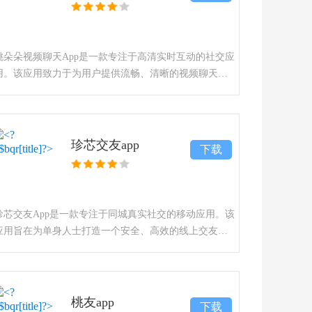
桃朵朵视频聊天App是一款专注于高清实时互动的社交应
用。该应用致力于为用户提供流畅、清晰的视频聊天体
验，同时融合多种趣味互动元素，帮助用户结识新朋
友、拓展社交圈。无论是寻找同城好友、进行语言学
习，还是远程交流，
珍芯交友app
下载
珍芯交友App是一款专注于同城真实社交的移动应用。该
应用旨在为单身人士打造一个安全、高效的线上交友平
台，通过智能匹配算法与多重身份认证机制，帮助用户
快速结识附近的陌生人。平台集成了动态分享、视频互
动及同城活
桃友app
下载