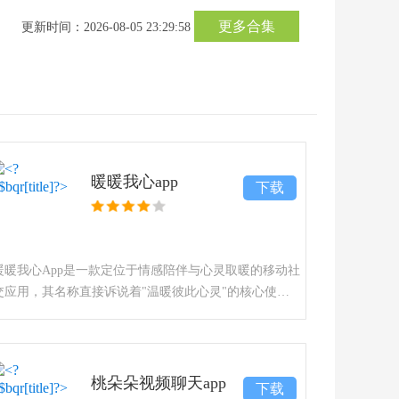
更多合集
更新时间：2026-08-05 23:29:58
暖暖我心app
下载
暖暖我心App是一款定位于情感陪伴与心灵取暖的移动社
交应用，其名称直接诉说着"温暖彼此心灵"的核心使
命。该应用旨在为都市中感到孤独、压力或渴望获得真
诚情感回馈的用户，提供一个安全、友善的线上取暖站
桃朵朵视频聊天app
下载