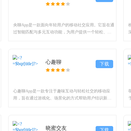
央聊App是一款面向年轻用户的移动社交应用。它旨在通
过智能匹配与多元互动功能，为用户提供一个轻松、真
实的线上交友平台，帮助用户结识新朋友，拓展社交
圈。软件特色央聊App的核心特色在于其智能化的匹配机
制和丰富的互动
心趣聊
下载
心趣聊App是一款专注于趣味互动与轻松社交的移动应
用，旨在通过游戏化、场景化的方式帮助用户结识新朋
友。该应用将社交与轻娱乐相结合，致力于为用户打造
一个无压力、充满趣味的线上聊天环境，让交友过程变
得更自然、更好
晓蜜交友
下载