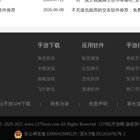
棚
一对一真人视频聊天软件有哪些_受
2026-06-08
软件推荐
不充值也能用的交友软件推荐：免
手游下载
应用软件
手游
角色扮演
影音播放
单机手
卡牌游戏
社交聊天
网游手
策略游戏
交友软件
安卓手
飞行射击
直播软件
热门手
玩手游APP下载
|
商务洽谈
|
免责声明
|
家长
t © 2020-2021 www.1379wan.com All Rights Reserved. 1379玩手游网 版权
苏公网安备32099102000229
|
苏ICP备2022024782号-2