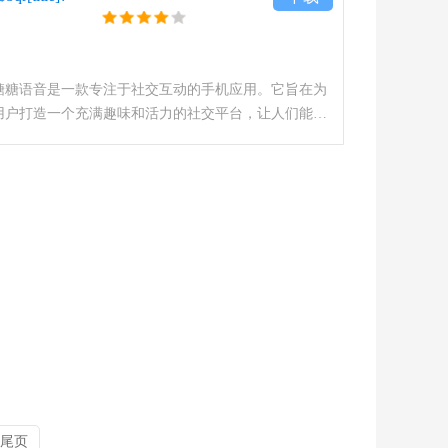
糖糖语音是一款专注于社交互动的手机应用。它旨在为
用户打造一个充满趣味和活力的社交平台，让人们能够
轻松地结识新朋友，拓展社交圈子，无论是年轻人寻找
志同道合的伙伴，还是希望结交新朋友的人群，都能在
这里找到乐趣。糖糖
尾页