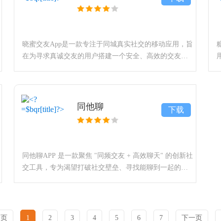
晓蜜交友App是一款专注于同城真实社交的移动应用，旨
在为寻求真诚交友的用户搭建一个安全、高效的交友平
台。该应用通过多重身份认证体系与智能同城匹配算
法，致力于帮助用户筛选真实的社交对象，并提供多样
化的线上互动功
同他聊
下载
同他聊APP 是一款聚焦 "同频交友 + 高效聊天" 的创新社
交工具，专为渴望打破社交壁垒、寻找能聊到一起的朋
友或伴侣的用户打造。无论是想找兴趣相投的玩伴、三
观契合的知己，还是真诚靠谱的婚恋对象，只需通过
一页
1
2
3
4
5
6
7
下一页