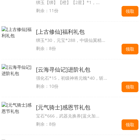
绑玉【绑】【橙】【2星】*1，...
剩余：11份
领取
[上古修仙]福利礼包
绑玉*30，元宝*288，中级仙翼精...
剩余：8份
领取
[云海寻仙记]进阶礼包
强化石*15，初级神将元魄*40，斩...
剩余：10份
领取
[元气骑士]感恩节礼包
宝石*666，武器兑换券[蓝火加...
剩余：8份
领取