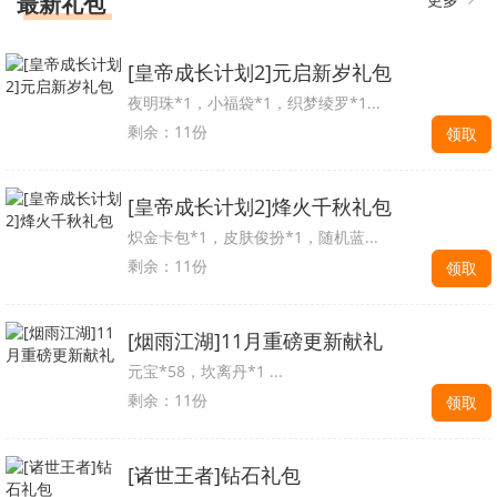
最新礼包
[皇帝成长计划2]元启新岁礼包
夜明珠*1，小福袋*1，织梦绫罗*1...
剩余：11份
领取
[皇帝成长计划2]烽火千秋礼包
炽金卡包*1，皮肤俊扮*1，随机蓝...
剩余：11份
领取
[烟雨江湖]11月重磅更新献礼
元宝*58，坎离丹*1 ...
剩余：11份
领取
[诸世王者]钻石礼包