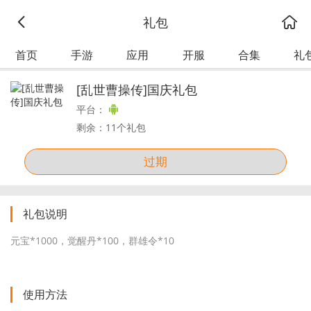
礼包
首页
手游
应用
开服
合集
礼
[乱世曹操传]国庆礼包
平台：
剩余：11个礼包
过期
礼包说明
元宝*1000，觉醒丹*100，群雄令*10
使用方法